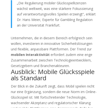
„Die Regulierung mobiler Glücksspiellizenzen
wächst weltweit, was eine stärkere Fokussierung
auf verantwortungsvolles Spielen erzwingt“, erklärt
Dr. Hans Meier, Experte für Gambling Regulation
an der Universität Frankfurt.
Unternehmen, die in diesem Bereich erfolgreich sein
wollen, investieren in innovative Sicherheitslösungen
und flexible, anpassbare Plattformen. Der Trend zur
mobilen Interaktivität
erfordert zudem eine enge
Zusammenarbeit zwischen Technologieentwicklern,
Gesetzgebern und Branchenakteuren.
Ausblick: Mobile Glücksspiele
als Standard
Der Blick in die Zukunft zeigt, dass
Mobil spielen
nicht
nur eine Ergänzung, sondern die neue Norm im Online-
Glücksspiel ist. Mit fortschreitender Technologie,
wachsender Akzeptanz und regulatorischer Klärung