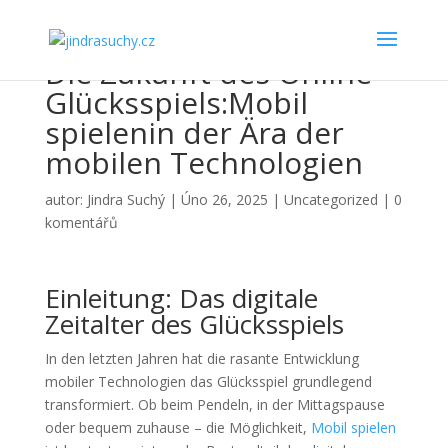
Die Zukunft des Online-
Glücksspiels:Mobil
spielenin der Ära der
mobilen Technologien
autor:
Jindra Suchý
|
Úno 26, 2025
|
Uncategorized
|
0
komentářů
Einleitung: Das digitale
Zeitalter des Glücksspiels
In den letzten Jahren hat die rasante Entwicklung
mobiler Technologien das Glücksspiel grundlegend
transformiert. Ob beim Pendeln, in der Mittagspause
oder bequem zuhause – die Möglichkeit,
Mobil spielen