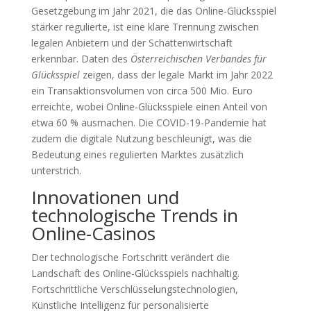
Gesetzgebung im Jahr 2021, die das Online-Glücksspiel
stärker regulierte, ist eine klare Trennung zwischen
legalen Anbietern und der Schattenwirtschaft
erkennbar. Daten des
Österreichischen Verbandes für
Glücksspiel
zeigen, dass der legale Markt im Jahr 2022
ein Transaktionsvolumen von circa 500 Mio. Euro
erreichte, wobei Online-Glücksspiele einen Anteil von
etwa 60 % ausmachen. Die COVID-19-Pandemie hat
zudem die digitale Nutzung beschleunigt, was die
Bedeutung eines regulierten Marktes zusätzlich
unterstrich.
Innovationen und
technologische Trends in
Online-Casinos
Der technologische Fortschritt verändert die
Landschaft des Online-Glücksspiels nachhaltig.
Fortschrittliche Verschlüsselungstechnologien,
Künstliche Intelligenz für personalisierte