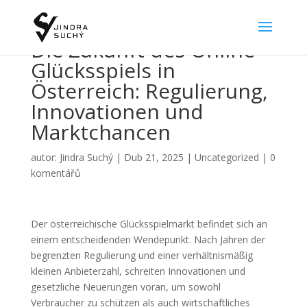
Die Zukunft des Online-
Glücksspiels in
Österreich: Regulierung,
Innovationen und
Marktchancen
autor:
Jindra Suchý
|
Dub 21, 2025
|
Uncategorized
|
0
komentářů
Der österreichische Glücksspielmarkt befindet sich an
einem entscheidenden Wendepunkt. Nach Jahren der
begrenzten Regulierung und einer verhältnismäßig
kleinen Anbieterzahl, schreiten Innovationen und
gesetzliche Neuerungen voran, um sowohl
Verbraucher zu schützen als auch wirtschaftliches