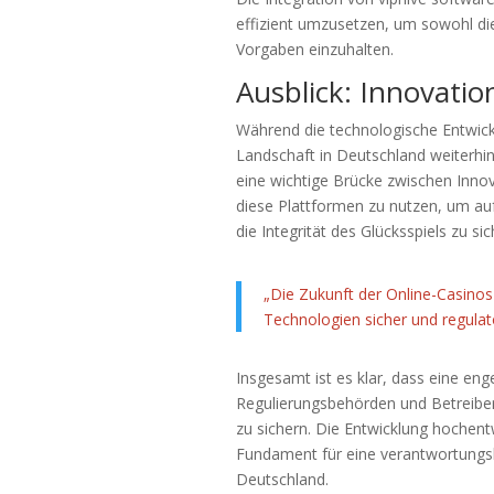
effizient umzusetzen, um sowohl die
Vorgaben einzuhalten.
Ausblick: Innovation
Während die technologische Entwickl
Landschaft in Deutschland weiterhin
eine wichtige Brücke zwischen Innov
diese Plattformen zu nutzen, um a
die Integrität des Glücksspiels zu sic
„Die Zukunft der Online-Casinos
Technologien sicher und regula
Insgesamt ist es klar, dass eine e
Regulierungsbehörden und Betreibe
zu sichern. Die Entwicklung hochentw
Fundament für eine verantwortungsb
Deutschland.