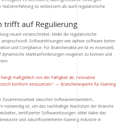
 Nutzererfahrung zu verbessern als auch regulatorische
 trifft auf Regulierung
ung rasant voranschreitet, bleibt die regulatorische
 anspruchsvoll. Softwarelösungen wie viphive software bieten
ation und Compliance. Für Branchenakteure ist es essenziell,
uf dynamische Marktanforderungen reagieren zu können und
hern.
 hängt maßgeblich von der Fähigkeit ab, innovative
torisch konform einzusetzen.“ — Branchenexperte für iGaming
nge Zusammenarbeit zwischen Softwareentwicklern,
rn notwendig ist, um das nachhaltige Wachstum der Branche
ickelter, zertifizierter Softwarelösungen bildet dabei das
ewusste und zukunftsorientierte iGaming-Industrie in