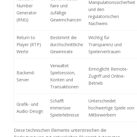
Manipulationssicherheit
Number
faire und
und den
Generator
zufällige
regulatorischen
(RNG)
Gewinnchancen
Nachweis
Return to
Bestimmt die
Wichtig für
Player (RTP)
durchschnittliche
Transparenz und
Werte
Gewinnrate
Spielervertrauen
Verwaltet
Ermöglicht Remote-
Backend-
Spielsession,
Zugriff und Online-
Server
Konten und
Betrieb
Transaktionen
Schafft
Unterscheidet
Grafik- und
immersive
hochwertige Spiele von
Audio-Design
Spielerlebnisse
Mitbewerbern
Diese technischen Elemente unterstreichen die