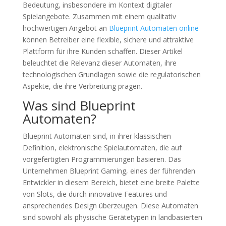
Bedeutung, insbesondere im Kontext digitaler
Spielangebote. Zusammen mit einem qualitativ
hochwertigen Angebot an
Blueprint Automaten online
können Betreiber eine flexible, sichere und attraktive
Plattform für ihre Kunden schaffen. Dieser Artikel
beleuchtet die Relevanz dieser Automaten, ihre
technologischen Grundlagen sowie die regulatorischen
Aspekte, die ihre Verbreitung prägen.
Was sind Blueprint
Automaten?
Blueprint Automaten sind, in ihrer klassischen
Definition, elektronische Spielautomaten, die auf
vorgefertigten Programmierungen basieren. Das
Unternehmen Blueprint Gaming, eines der führenden
Entwickler in diesem Bereich, bietet eine breite Palette
von Slots, die durch innovative Features und
ansprechendes Design überzeugen. Diese Automaten
sind sowohl als physische Gerätetypen in landbasierten