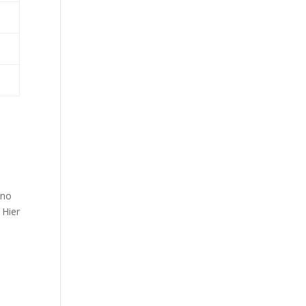
ino
 Hier