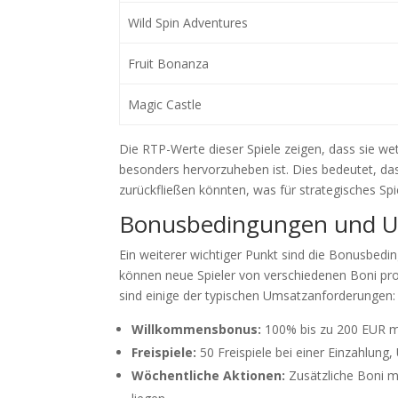
Wild Spin Adventures
Fruit Bonanza
Magic Castle
Die RTP-Werte dieser Spiele zeigen, dass sie w
besonders hervorzuheben ist. Dies bedeutet, dass
zurückfließen könnten, was für strategisches Sp
Bonusbedingungen und U
Ein weiterer wichtiger Punkt sind die Bonusbe
können neue Spieler von verschiedenen Boni prof
sind einige der typischen Umsatzanforderungen:
Willkommensbonus:
100% bis zu 200 EUR m
Freispiele:
50 Freispiele bei einer Einzahlun
Wöchentliche Aktionen:
Zusätzliche Boni m