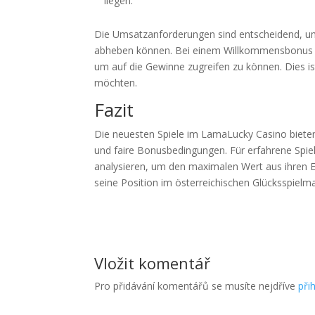
liegen.
Die Umsatzanforderungen sind entscheidend, um 
abheben können. Bei einem Willkommensbonus 
um auf die Gewinne zugreifen zu können. Dies is
möchten.
Fazit
Die neuesten Spiele im LamaLucky Casino bieten
und faire Bonusbedingungen. Für erfahrene Spie
analysieren, um den maximalen Wert aus ihren 
seine Position im österreichischen Glücksspielma
Vložit komentář
Pro přidávání komentářů se musíte nejdříve
přih