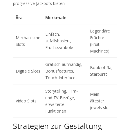
progressive Jackpots bieten.
Ära
Merkmale
Legendäre
Einfach,
Mechanische
Früchte
zufallsbasiert,
Slots
(Fruit
Fruchtsymbole
Machines)
Grafisch aufwändig,
Book of Ra,
Digitale Slots
Bonusfeatures,
Starburst
Touch-Interfaces
Storytelling, Film-
Mein
und TV-Bezüge,
Video Slots
ältester
erweiterte
jewels slot
Funktionen
Strategien zur Gestaltung