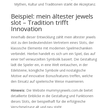
Mythen, Kultur und Traditionen stärkt die Akzeptanz.
Beispiel:
mein ältester jewels
slot
– Tradition trifft
Innovation
Innerhalb dieser Entwicklung zählt mein ältester jewels
slot zu den bedeutendsten Vertretern eines Slots, der
klassische Elemente mit modernen Spielmechaniken
verbindet. Hierbei handelt es sich um ein Spiel, das auf
einer tief verwurzelten Symbolik basiert. Die Gestaltung
lädt die Spieler ein, in eine Welt eintauchen, in der
Edelsteine, königliche Symbole und nostalgische
Motive auf innovative Bonusfeatures treffen, welche
den Einsatz auf spielerische Weise maximieren.
Hinweis:
Die Website mummysjewels.com.de bietet
detaillierte Einblicke in die Gestaltung und Funktionen
dieses Slots, der beispielhaft für die erfolgreiche
Verschmelzung alt und neu steht.