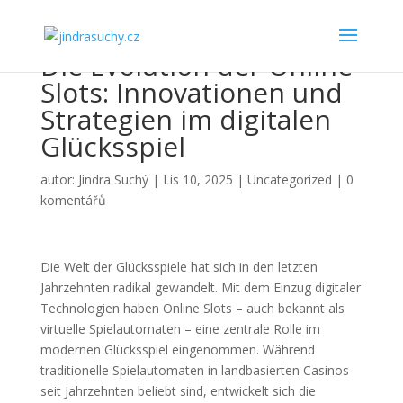
Die Evolution der Online
Slots: Innovationen und
Strategien im digitalen
Glücksspiel
autor:
Jindra Suchý
|
Lis 10, 2025
|
Uncategorized
|
0
komentářů
Die Welt der Glücksspiele hat sich in den letzten
Jahrzehnten radikal gewandelt. Mit dem Einzug digitaler
Technologien haben Online Slots – auch bekannt als
virtuelle Spielautomaten – eine zentrale Rolle im
modernen Glücksspiel eingenommen. Während
traditionelle Spielautomaten in landbasierten Casinos
seit Jahrzehnten beliebt sind, entwickelt sich die