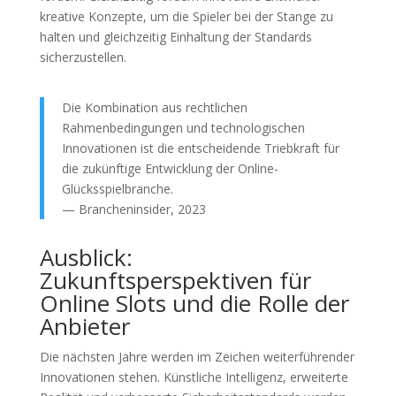
kreative Konzepte, um die Spieler bei der Stange zu
halten und gleichzeitig Einhaltung der Standards
sicherzustellen.
Die Kombination aus rechtlichen
Rahmenbedingungen und technologischen
Innovationen ist die entscheidende Triebkraft für
die zukünftige Entwicklung der Online-
Glücksspielbranche.
— Brancheninsider, 2023
Ausblick:
Zukunftsperspektiven für
Online Slots und die Rolle der
Anbieter
Die nächsten Jahre werden im Zeichen weiterführender
Innovationen stehen. Künstliche Intelligenz, erweiterte