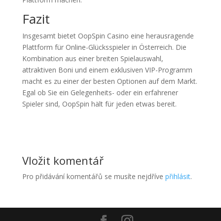
Fazit
Insgesamt bietet OopSpin Casino eine herausragende
Plattform für Online-Glücksspieler in Österreich. Die
Kombination aus einer breiten Spielauswahl,
attraktiven Boni und einem exklusiven VIP-Programm
macht es zu einer der besten Optionen auf dem Markt.
Egal ob Sie ein Gelegenheits- oder ein erfahrener
Spieler sind, OopSpin hält für jeden etwas bereit.
Vložit komentář
Pro přidávání komentářů se musíte nejdříve
přihlásit
.