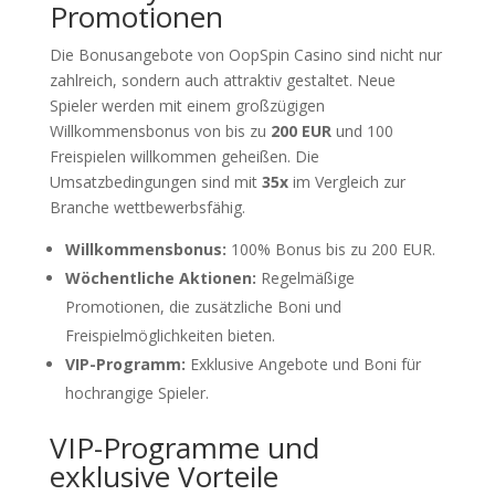
Promotionen
Die Bonusangebote von OopSpin Casino sind nicht nur
zahlreich, sondern auch attraktiv gestaltet. Neue
Spieler werden mit einem großzügigen
Willkommensbonus von bis zu
200 EUR
und 100
Freispielen willkommen geheißen. Die
Umsatzbedingungen sind mit
35x
im Vergleich zur
Branche wettbewerbsfähig.
Willkommensbonus:
100% Bonus bis zu 200 EUR.
Wöchentliche Aktionen:
Regelmäßige
Promotionen, die zusätzliche Boni und
Freispielmöglichkeiten bieten.
VIP-Programm:
Exklusive Angebote und Boni für
hochrangige Spieler.
VIP-Programme und
exklusive Vorteile