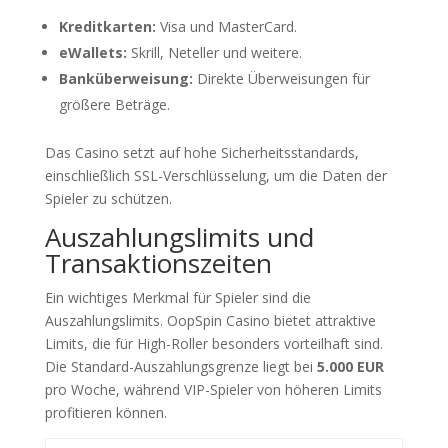
Kreditkarten:
Visa und MasterCard.
eWallets:
Skrill, Neteller und weitere.
Banküberweisung:
Direkte Überweisungen für
größere Beträge.
Das Casino setzt auf hohe Sicherheitsstandards,
einschließlich SSL-Verschlüsselung, um die Daten der
Spieler zu schützen.
Auszahlungslimits und
Transaktionszeiten
Ein wichtiges Merkmal für Spieler sind die
Auszahlungslimits. OopSpin Casino bietet attraktive
Limits, die für High-Roller besonders vorteilhaft sind.
Die Standard-Auszahlungsgrenze liegt bei
5.000 EUR
pro Woche, während VIP-Spieler von höheren Limits
profitieren können.