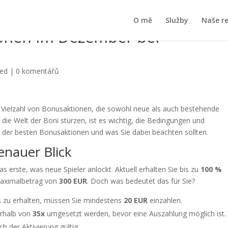
O mě
Služby
Naše r
onen im Dezember bei
zed
|
0 komentářů
 Vielzahl von Bonusaktionen, die sowohl neue als auch bestehende
 die Welt der Boni stürzen, ist es wichtig, die Bedingungen und
e der besten Bonusaktionen und was Sie dabei beachten sollten.
nauer Blick
 erste, was neue Spieler anlockt. Aktuell erhalten Sie bis zu
100 %
 Maximalbetrag von
300 EUR
. Doch was bedeutet das für Sie?
zu erhalten, müssen Sie mindestens
20 EUR
einzahlen.
rhalb von
35x
umgesetzt werden, bevor eine Auszahlung möglich ist.
h der Aktivierung gültig.