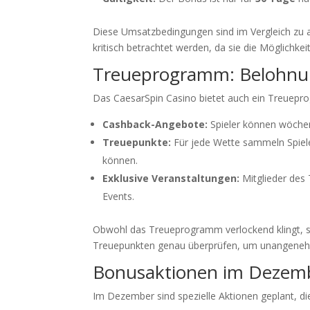
Diese Umsatzbedingungen sind im Vergleich zu a
kritisch betrachtet werden, da sie die Möglichke
Treueprogramm: Belohnu
Das CaesarSpin Casino bietet auch ein Treueprogr
Cashback-Angebote:
Spieler können wöche
Treuepunkte:
Für jede Wette sammeln Spiele
können.
Exklusive Veranstaltungen:
Mitglieder des
Events.
Obwohl das Treueprogramm verlockend klingt, s
Treuepunkten genau überprüfen, um unangeneh
Bonusaktionen im Dezembe
Im Dezember sind spezielle Aktionen geplant, die