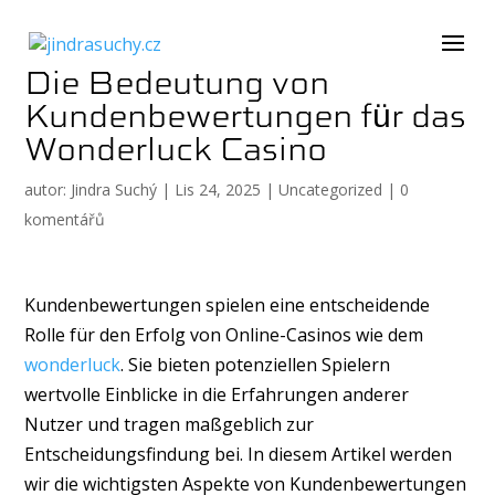
Die Bedeutung von
Kundenbewertungen für das
Wonderluck Casino
autor:
Jindra Suchý
|
Lis 24, 2025
|
Uncategorized
|
0
komentářů
Kundenbewertungen spielen eine entscheidende
Rolle für den Erfolg von Online-Casinos wie dem
wonderluck
. Sie bieten potenziellen Spielern
wertvolle Einblicke in die Erfahrungen anderer
Nutzer und tragen maßgeblich zur
Entscheidungsfindung bei. In diesem Artikel werden
wir die wichtigsten Aspekte von Kundenbewertungen