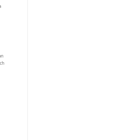
a
an
och