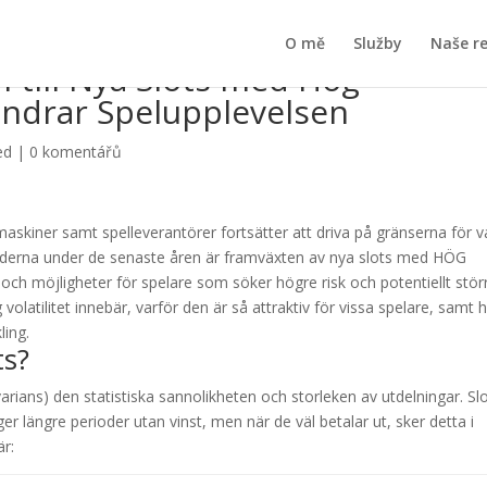
O mě
Služby
Naše r
 till Nya Slots med Hög
rändrar Spelupplevelsen
ed
|
0 komentářů
 maskiner samt spelleverantörer fortsätter att driva på gränserna för 
nderna under de senaste åren är framväxten av
nya slots med HÖG
och möjligheter för spelare som söker högre risk och potentiellt stör
 volatilitet innebär, varför den är så attraktiv för vissa spelare, samt 
ling.
ts?
varians) den statistiska sannolikheten och storleken av utdelningar. Sl
er längre perioder utan vinst, men när de väl betalar ut, sker detta i
är: