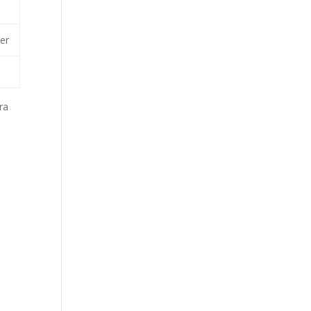
er
ara