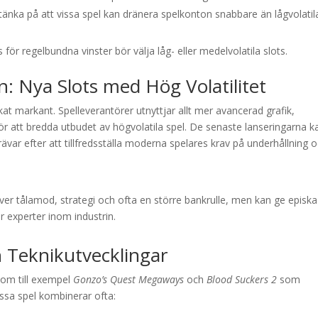
änka på att vissa spel kan dränera spelkonton snabbare än lågvolatil
ör regelbundna vinster bör välja låg- eller medelvolatila slots.
 Nya Slots med Hög Volatilitet
at markant. Spelleverantörer utnyttjar allt mer avancerad grafik,
 att bredda utbudet av högvolatila spel. De senaste lanseringarna k
ävar efter att tillfredsställa moderna spelares krav på underhållning 
räver tålamod, strategi och ofta en större bankrulle, men kan ge episka
r experter inom industrin.
 Teknikutvecklingar
som till exempel
Gonzo’s Quest Megaways
och
Blood Suckers 2
som
Dessa spel kombinerar ofta: