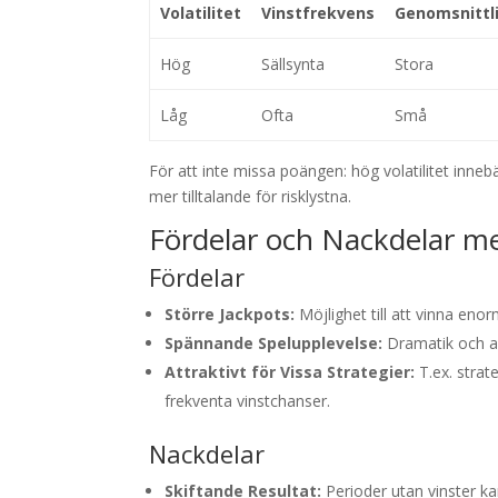
Volatilitet
Vinstfrekvens
Genomsnittli
Hög
Sällsynta
Stora
Låg
Ofta
Små
För att inte missa poängen: hög volatilitet innebä
mer tilltalande för risklystna.
Fördelar och Nackdelar me
Fördelar
Större Jackpots:
Möjlighet till att vinna eno
Spännande Spelupplevelse:
Dramatik och adr
Attraktivt för Vissa Strategier:
T.ex. strat
frekventa vinstchanser.
Nackdelar
Skiftande Resultat:
Perioder utan vinster ka