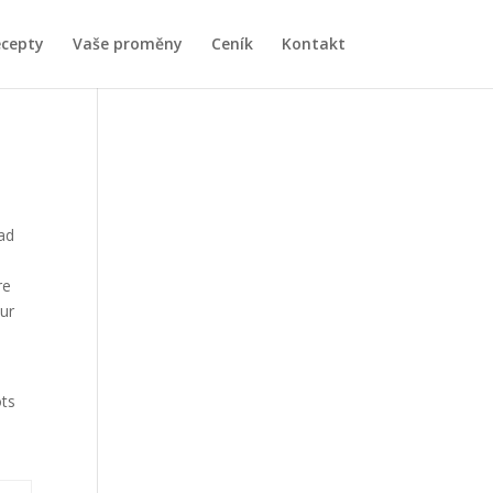
ecepty
Vaše proměny
Ceník
Kontakt
vad
re
hur
ots