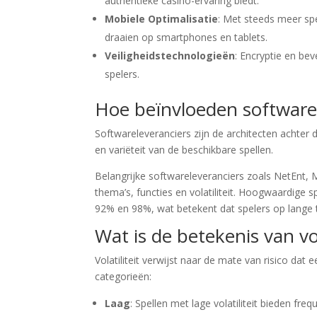
authentieke casino-ervaring biedt.
Mobiele Optimalisatie
: Met steeds meer spe
draaien op smartphones en tablets.
Veiligheidstechnologieën
: Encryptie en be
spelers.
Hoe beïnvloeden softwarel
Softwareleveranciers zijn de architecten achter d
en variëteit van de beschikbare spellen.
Belangrijke softwareleveranciers zoals NetEnt,
thema’s, functies en volatiliteit. Hoogwaardige
92% en 98%, wat betekent dat spelers op lange te
Wat is de betekenis van vol
Volatiliteit verwijst naar de mate van risico dat
categorieën:
Laag
: Spellen met lage volatiliteit bieden freq