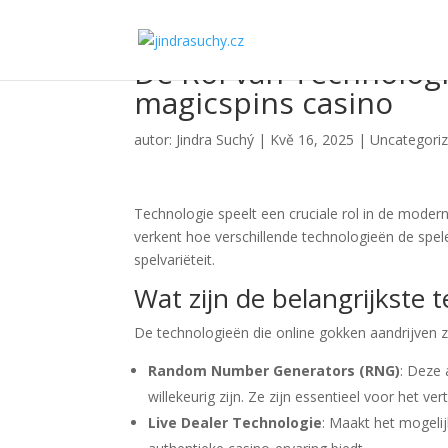
De Rol van Technologie
magicspins casino
autor:
Jindra Suchý
|
Kvě 16, 2025
|
Uncategori
Technologie speelt een cruciale rol in de modern
verkent hoe verschillende technologieën de spele
spelvariëteit.
Wat zijn de belangrijkste
De technologieën die online gokken aandrijven z
Random Number Generators (RNG)
: Deze 
willekeurig zijn. Ze zijn essentieel voor het ve
Live Dealer Technologie
: Maakt het mogelij