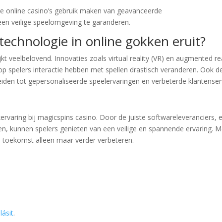
are online casino’s gebruik maken van geavanceerde
een veilige speelomgeving te garanderen.
technologie in online gokken eruit?
t veelbelovend. Innovaties zoals virtual reality (VR) en augmented rea
p spelers interactie hebben met spellen drastisch veranderen. Ook d
 leiden tot gepersonaliseerde speelervaringen en verbeterde klantenser
ervaring bij magicspins casino. Door de juiste softwareleveranciers, 
llen, kunnen spelers genieten van een veilige en spannende ervaring. M
e toekomst alleen maar verder verbeteren.
lásit
.