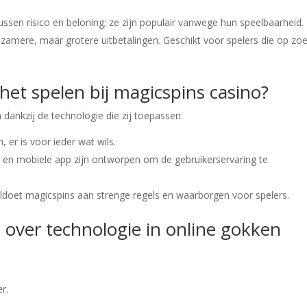
ussen risico en beloning; ze zijn populair vanwege hun speelbaarheid.
eldzamere, maar grotere uitbetalingen. Geschikt voor spelers die op zo
het spelen bij magicspins casino?
dankzij de technologie die zij toepassen:
n, er is voor ieder wat wils.
e en mobiele app zijn ontworpen om de gebruikerservaring te
voldoet magicspins aan strenge regels en waarborgen voor spelers.
ver technologie in online gokken
r.