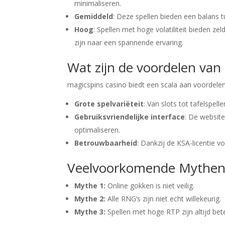
minimaliseren.
Gemiddeld
: Deze spellen bieden een balans t
Hoog
: Spellen met hoge volatiliteit bieden z
zijn naar een spannende ervaring.
Wat zijn de voordelen van 
magicspins casino biedt een scala aan voordelen 
Grote spelvariëteit
: Van slots tot tafelspelle
Gebruiksvriendelijke interface
: De websit
optimaliseren.
Betrouwbaarheid
: Dankzij de KSA-licentie 
Veelvoorkomende Mythen o
Mythe 1:
Online gokken is niet veilig.
Mythe 2:
Alle RNG’s zijn niet echt willekeurig.
Mythe 3:
Spellen met hoge RTP zijn altijd bete