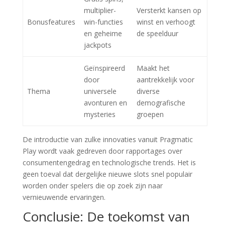
multiplier-
Versterkt kansen op
Bonusfeatures
win-functies
winst en verhoogt
en geheime
de speelduur
jackpots
Geïnspireerd
Maakt het
door
aantrekkelijk voor
Thema
universele
diverse
avonturen en
demografische
mysteries
groepen
De introductie van zulke innovaties vanuit Pragmatic
Play wordt vaak gedreven door rapportages over
consumentengedrag en technologische trends. Het is
geen toeval dat dergelijke nieuwe slots snel populair
worden onder spelers die op zoek zijn naar
vernieuwende ervaringen.
Conclusie: De toekomst van