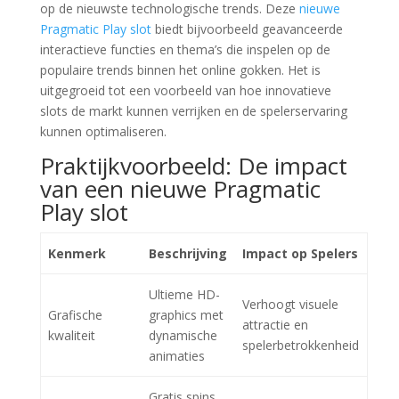
op de nieuwste technologische trends. Deze
nieuwe
Pragmatic Play slot
biedt bijvoorbeeld geavanceerde
interactieve functies en thema’s die inspelen op de
populaire trends binnen het online gokken. Het is
uitgegroeid tot een voorbeeld van hoe innovatieve
slots de markt kunnen verrijken en de spelerservaring
kunnen optimaliseren.
Praktijkvoorbeeld: De impact
van een nieuwe Pragmatic
Play slot
Kenmerk
Beschrijving
Impact op Spelers
Ultieme HD-
Verhoogt visuele
Grafische
graphics met
attractie en
kwaliteit
dynamische
spelerbetrokkenheid
animaties
Gratis spins,