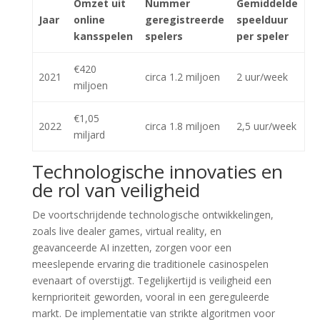
Omzet uit
Nummer
Gemiddelde
Jaar
online
geregistreerde
speelduur
kansspelen
spelers
per speler
€420
2021
circa 1.2 miljoen
2 uur/week
miljoen
€1,05
2022
circa 1.8 miljoen
2,5 uur/week
miljard
Technologische innovaties en
de rol van veiligheid
De voortschrijdende technologische ontwikkelingen,
zoals live dealer games, virtual reality, en
geavanceerde AI inzetten, zorgen voor een
meeslepende ervaring die traditionele casinospelen
evenaart of overstijgt. Tegelijkertijd is veiligheid een
kernprioriteit geworden, vooral in een gereguleerde
markt. De implementatie van strikte algoritmen voor