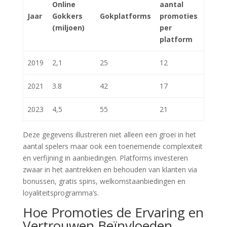
Online
aantal
Jaar
Gokkers
Gokplatforms
promoties
(miljoen)
per
platform
2019
2,1
25
12
2021
3.8
42
17
2023
4,5
55
21
Deze gegevens illustreren niet alleen een groei in het
aantal spelers maar ook een toenemende complexiteit
en verfijning in aanbiedingen. Platforms investeren
zwaar in het aantrekken en behouden van klanten via
bonussen, gratis spins, welkomstaanbiedingen en
loyaliteitsprogramma’s.
Hoe Promoties de Ervaring en
Vertrouwen Beïnvloeden