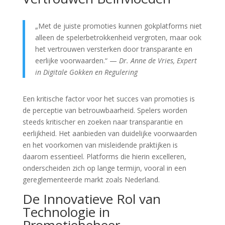
„Met de juiste promoties kunnen gokplatforms niet
alleen de spelerbetrokkenheid vergroten, maar ook
het vertrouwen versterken door transparante en
eerlijke voorwaarden.“ —
Dr. Anne de Vries, Expert
in Digitale Gokken en Regulering
Een kritische factor voor het succes van promoties is
de perceptie van betrouwbaarheid. Spelers worden
steeds kritischer en zoeken naar transparantie en
eerlijkheid. Het aanbieden van duidelijke voorwaarden
en het voorkomen van misleidende praktijken is
daarom essentieel. Platforms die hierin excelleren,
onderscheiden zich op lange termijn, vooral in een
gereglementeerde markt zoals Nederland.
De Innovatieve Rol van
Technologie in