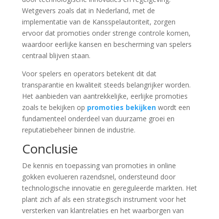
Wetgevers zoals dat in Nederland, met de
implementatie van de Kansspelautoriteit, zorgen
ervoor dat promoties onder strenge controle komen,
waardoor eerlijke kansen en bescherming van spelers
centraal blijven staan.
Voor spelers en operators betekent dit dat
transparantie en kwaliteit steeds belangrijker worden.
Het aanbieden van aantrekkelijke, eerlijke promoties
zoals te bekijken op
promoties bekijken
wordt een
fundamenteel onderdeel van duurzame groei en
reputatiebeheer binnen de industrie.
Conclusie
De kennis en toepassing van promoties in online
gokken evolueren razendsnel, ondersteund door
technologische innovatie en gereguleerde markten. Het
plant zich af als een strategisch instrument voor het
versterken van klantrelaties en het waarborgen van