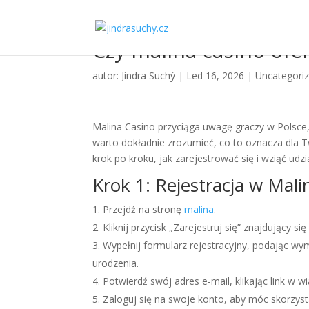
Czy malina casino ofer
autor:
Jindra Suchý
|
Led 16, 2026
|
Uncategori
Malina Casino przyciąga uwagę graczy w Polsce,
warto dokładnie zrozumieć, co to oznacza dla 
krok po kroku, jak zarejestrować się i wziąć udz
Krok 1: Rejestracja w Mali
Przejdź na stronę
malina
.
Kliknij przycisk „Zarejestruj się” znajdujący si
Wypełnij formularz rejestracyjny, podając wy
urodzenia.
Potwierdź swój adres e-mail, klikając link w 
Zaloguj się na swoje konto, aby móc skorzysta