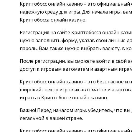
Криптобосс онлайн казино – это официальный 
надежную среду для игры. Для начала игры, в
Криптобосса онлайн казино.
Регистрация на сайте Криптобосса онлайн кази
нужно заполнить форму, указав свои личные да
пароль. Вам также нужно выбрать валюту, в ко
После регистрации, вы сможете войти в свой ак
доступ к игровым автоматам и азартным играм,
Криптобосс онлайн казино – это безопасное и
широкий спектр игровых автоматов и азартных
играть в Криптобоссе онлайн казино.
Важно! Перед началом игры, убедитесь, что вы 
легальной в вашей стране.
Криптобосс онлайн казино – это официальный 