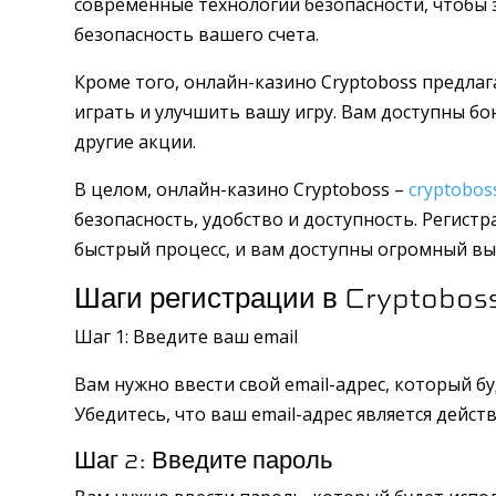
современные технологии безопасности, чтобы
безопасность вашего счета.
Кроме того, онлайн-казино Cryptoboss предлаг
играть и улучшить вашу игру. Вам доступны бо
другие акции.
В целом, онлайн-казино Cryptoboss –
cryptobos
безопасность, удобство и доступность. Регистр
быстрый процесс, и вам доступны огромный выб
Шаги регистрации в Cryptobos
Шаг 1: Введите ваш email
Вам нужно ввести свой email-адрес, который бу
Убедитесь, что ваш email-адрес является дейст
Шаг 2: Введите пароль