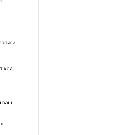
ь
записи.
т код,
я ваш
 к