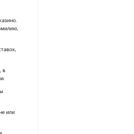
казино.
фамилию,
ставок,
, в
и.
Вы
не или
е