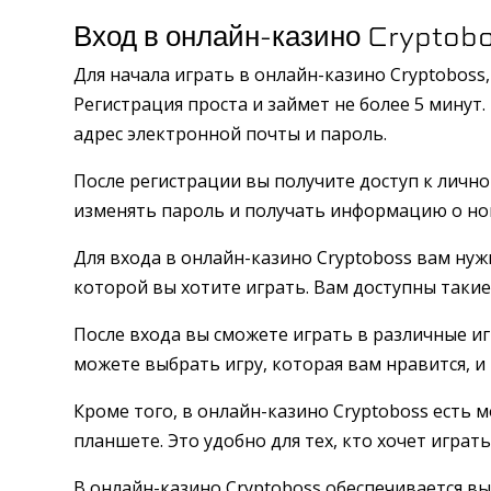
Вход в онлайн-казино Cryptob
Для начала играть в онлайн-казино Cryptoboss
Регистрация проста и займет не более 5 минут
адрес электронной почты и пароль.
После регистрации вы получите доступ к личн
изменять пароль и получать информацию о нов
Для входа в онлайн-казино Cryptoboss вам нуж
которой вы хотите играть. Вам доступны такие
После входа вы сможете играть в различные иг
можете выбрать игру, которая вам нравится, и 
Кроме того, в онлайн-казино Cryptoboss есть 
планшете. Это удобно для тех, кто хочет играт
В онлайн-казино Cryptoboss обеспечивается в