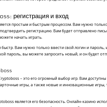
ss: регистрация и вход
является простым и быстрым процессом. Вам нужно тольк
 подтвердить регистрацию. Вам будет отправлено пись
можете начать играть.
 быстр. Вам нужно только ввести свой логин и пароль, 
свой пароль, вы можете запросить новый, и он будет от
oboss
ryptoboss – это его огромный выбор игр. Вам доступны
 карточные игры, а также новые и инновационные игры, 
oboss является его безопасность. Онлайн-казино испо