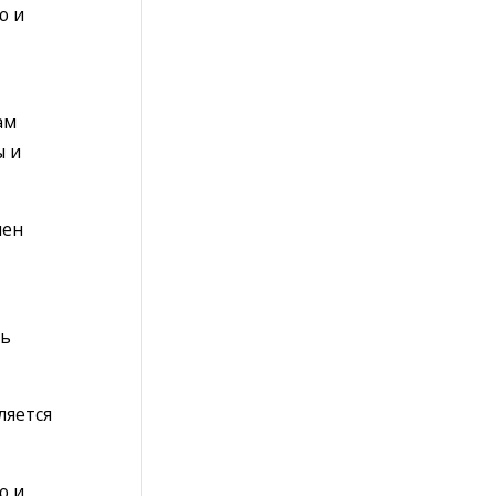
ю и
ам
ы и
пен
ть
ляется
ю и