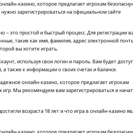
онлайн-казино, которое предлагает игрокам безопасну
ам нужно зарегистрироваться на официальном сайте
но – это простой и быстрый процесс. Для регистрации в
нные, такие как имя, фамилия, адрес электронной почт
торой вы хотите играть.
каунт, используя свои логин и пароль. Вам будет досту
 а также к информации о своих счетах и балансе.
 надежное онлайн-казино, которое предлагает игрокам
 игр. Мы рекомендуем вам зарегистрироваться и нача
достигли возраста 18 лет и что игра в онлайн-казино яв
онлайн-казино, которое предлагает игрокам безопасну