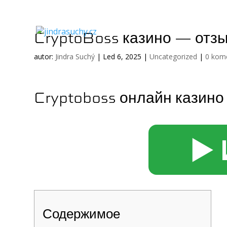
CryptoBoss казино — отз
autor:
Jindra Suchý
|
Led 6, 2025
|
Uncategorized
|
0 kom
Cryptoboss онлайн казино 
▶️
Содержимое