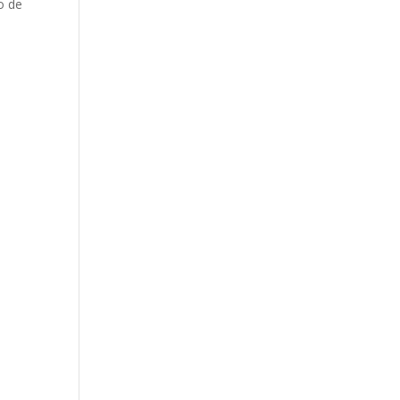
io de
.