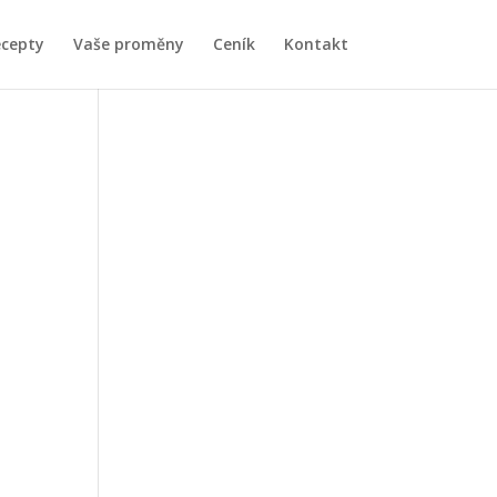
ecepty
Vaše proměny
Ceník
Kontakt