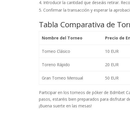
Introducir la cantidad que deseáis retirar. Re
Confirmar la transacción y esperar la aprobaci
Tabla Comparativa de To
Nombre del Torneo
Precio de E
Torneo Clásico
10 EUR
Toreno Rápido
20 EUR
Gran Torneo Mensual
50 EUR
Participar en los torneos de póker de Bdmbet Ca
pasos, estaréis bien preparados para disfrutar 
¡Buena suerte en las mesas!