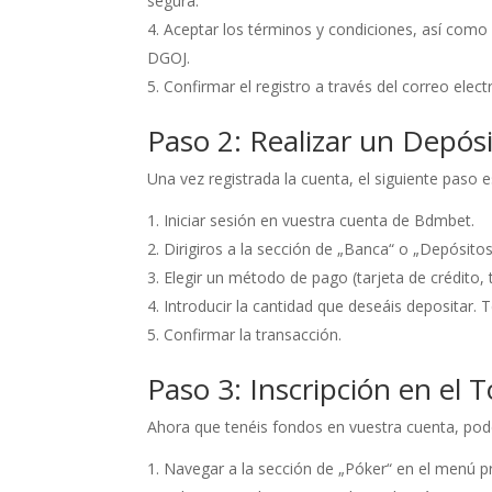
segura.
Aceptar los términos y condiciones, así como 
DGOJ.
Confirmar el registro a través del correo elect
Paso 2: Realizar un Depós
Una vez registrada la cuenta, el siguiente paso e
Iniciar sesión en vuestra cuenta de Bdmbet.
Dirigiros a la sección de „Banca“ o „Depósitos
Elegir un método de pago (tarjeta de crédito, t
Introducir la cantidad que deseáis depositar.
Confirmar la transacción.
Paso 3: Inscripción en el 
Ahora que tenéis fondos en vuestra cuenta, podéi
Navegar a la sección de „Póker“ en el menú pri