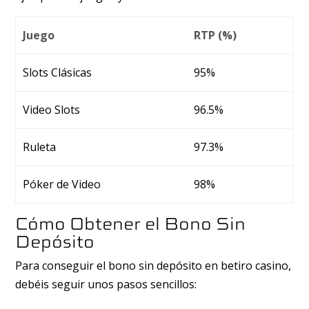
Juego
RTP (%)
Slots Clásicas
95%
Video Slots
96.5%
Ruleta
97.3%
Póker de Video
98%
Cómo Obtener el Bono Sin
Depósito
Para conseguir el bono sin depósito en betiro casino,
debéis seguir unos pasos sencillos: