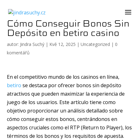
Cómo Conseguir Bonos Sin
Depósito en betiro casino
autor:
Jindra Suchý
|
Kvě 12, 2025
|
Uncategorized
|
0
komentářů
En el competitivo mundo de los casinos en línea,
betiro
se destaca por ofrecer bonos sin depósito
atractivos que pueden maximizar la experiencia de
juego de los usuarios. Este artículo tiene como
objetivo proporcionar un análisis detallado sobre
cómo conseguir estos bonos, centrándonos en
aspectos cruciales como el RTP (Return to Player), los
términos de los bonos y los requisitos de apuesta.