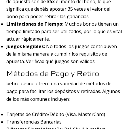
de apuesta son de
35x
el monto del bono, lo que
significa que debéis apostar 35 veces el valor del
bono para poder retirar las ganancias.
Limitaciones de Tiempo:
Muchos bonos tienen un
tiempo limitado para ser utilizados, por lo que es vital
actuar rápidamente.
Juegos Elegibles:
No todos los juegos contribuyen
de la misma manera a cumplir los requisitos de
apuesta. Verificad qué juegos son válidos.
Métodos de Pago y Retiro
betiro casino ofrece una variedad de métodos de
pago para facilitar los depósitos y retiradas. Algunos
de los más comunes incluyen:
Tarjetas de Crédito/Débito (Visa, MasterCard)
Transferencias Bancarias