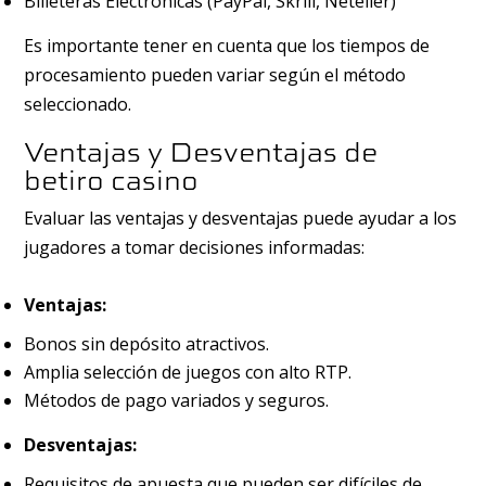
Billeteras Electrónicas (PayPal, Skrill, Neteller)
Es importante tener en cuenta que los tiempos de
procesamiento pueden variar según el método
seleccionado.
Ventajas y Desventajas de
betiro casino
Evaluar las ventajas y desventajas puede ayudar a los
jugadores a tomar decisiones informadas:
Ventajas:
Bonos sin depósito atractivos.
Amplia selección de juegos con alto RTP.
Métodos de pago variados y seguros.
Desventajas:
Requisitos de apuesta que pueden ser difíciles de