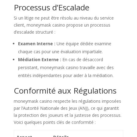
Processus d’Escalade
Si un litige ne peut être résolu au niveau du service
client, moneymask casino propose un processus
d’escalade structuré :
Examen Interne :
Une équipe dédiée examine
chaque cas pour une évaluation impartiale.
Médiation Externe :
En cas de désaccord
persistant, moneymask casino travaille avec des
entités indépendantes pour aider à la médiation.
Conformité aux Régulations
moneymask casino respecte les régulations imposées
par l’Autorité Nationale des Jeux (ANJ), ce qui garantit
la protection des joueurs et la justesse des processus.
Voici quelques points clés de conformité :