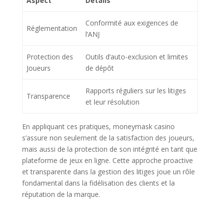
Aspect
Détails
Conformité aux exigences de
Réglementation
l’ANJ
Protection des
Outils d’auto-exclusion et limites
Joueurs
de dépôt
Rapports réguliers sur les litiges
Transparence
et leur résolution
En appliquant ces pratiques, moneymask casino
s’assure non seulement de la satisfaction des joueurs,
mais aussi de la protection de son intégrité en tant que
plateforme de jeux en ligne. Cette approche proactive
et transparente dans la gestion des litiges joue un rôle
fondamental dans la fidélisation des clients et la
réputation de la marque.