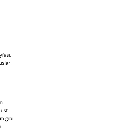
yfası,
usları
om
 üst
om gibi
n.