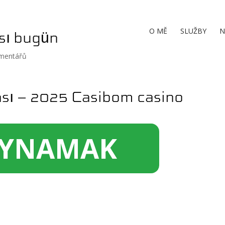
sı bugün
O MĚ
SLUŽBY
N
mentářů
sı – ​2025 Casibom casino
OYNAMAK