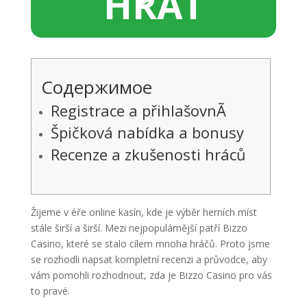
HRÁT
Содержимое
Registrace a přihlašovnÃ­
Špičková nabídka a bonusy
Recenze a zkušenosti hráců
Žijeme v éře online kasín, kde je výběr herních míst
stále širší a širší. Mezi nejpopulárnější patří Bizzo
Casino, které se stalo cílem mnoha hráčů. Proto jsme
se rozhodli napsat kompletní recenzi a průvodce, aby
vám pomohli rozhodnout, zda je Bizzo Casino pro vás
to pravé.