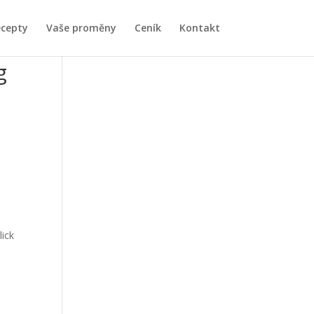
ecepty
Vaše proměny
Ceník
Kontakt
g
n
ick