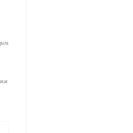
licht
lität