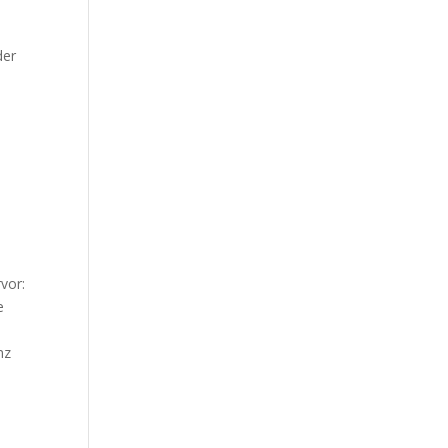
der
vor:
e
nz