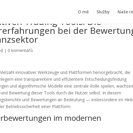
O mě
Služby
Naše r
iven Trading-Tools: Die
rerfahrungen bei der Bewertun
anzsektor
ed
|
0 komentářů
e Vielzahl innovativer Werkzeuge und Plattformen hervorgebracht, die
nlegern eine transparentere und effizientere Entscheidungsfindung
gen und algorithmische Modelle eine zentrale Rolle spielen, wachse
g und Bewertung dieser Tools durch die Nutzer selbst. In diesem
gsberichte und Bewertungen an Bedeutung — insbesondere im Hinbl
er Betriebssicherheit einer Plattform.
zerbewertungen im modernen