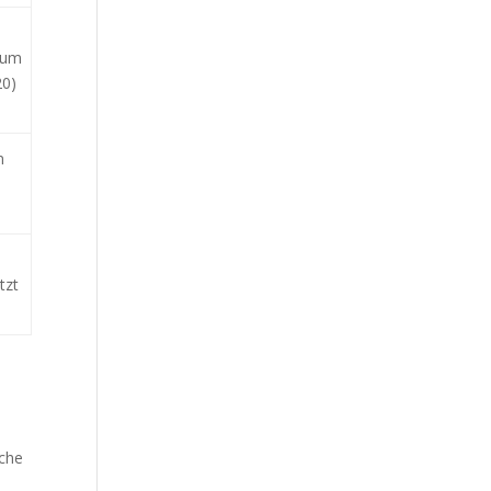
 um
20)
n
tzt
iche