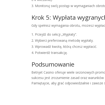
Monitoruj swój postęp w wymaganiach obrotu 
Krok 5: Wypłata wygranyc
Gdy spełnisz wymagania obrotu, możesz wypłaci
Przejdź do sekcji „Wypłaty”.
Wybierz preferowaną metodę wypłaty.
Wprowadź kwotę, którą chcesz wypłacić.
Potwierdź transakcję.
Podsumowanie
Betnjet Casino oferuje wiele sezonowych prom
sukcesu jest zrozumienie zasad oraz warunków 
Pamiętajcie, aby grać odpowiedzialnie i zawsze 