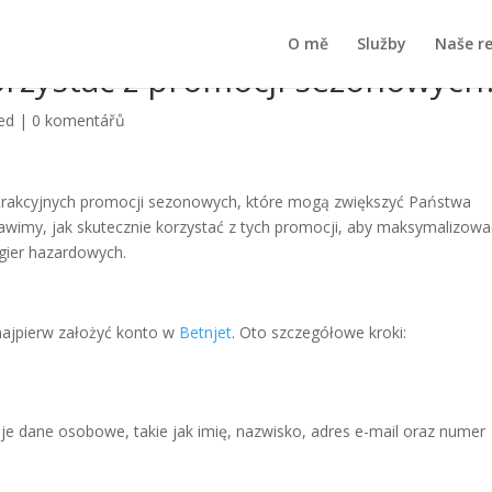
O mě
Služby
Naše r
korzystać z promocji sezonowych
ed
|
0 komentářů
 atrakcyjnych promocji sezonowych, które mogą zwiększyć Państwa
wimy, jak skutecznie korzystać z tych promocji, aby maksymalizowa
gier hazardowych.
najpierw założyć konto w
Betnjet
. Oto szczegółowe kroki:
oje dane osobowe, takie jak imię, nazwisko, adres e-mail oraz numer