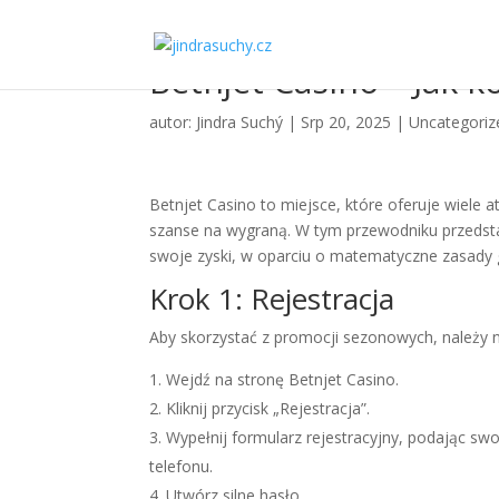
Betnjet Casino – Jak 
autor:
Jindra Suchý
|
Srp 20, 2025
|
Uncategoriz
Betnjet Casino to miejsce, które oferuje wiele
szanse na wygraną. W tym przewodniku przedsta
swoje zyski, w oparciu o matematyczne zasady 
Krok 1: Rejestracja
Aby skorzystać z promocji sezonowych, należy 
Wejdź na stronę Betnjet Casino.
Kliknij przycisk „Rejestracja”.
Wypełnij formularz rejestracyjny, podając sw
telefonu.
Utwórz silne hasło.