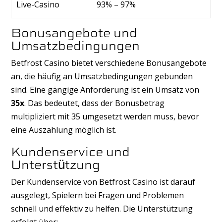
Live-Casino
93% – 97%
Bonusangebote und
Umsatzbedingungen
Betfrost Casino bietet verschiedene Bonusangebote
an, die häufig an Umsatzbedingungen gebunden
sind. Eine gängige Anforderung ist ein Umsatz von
35x
. Das bedeutet, dass der Bonusbetrag
multipliziert mit 35 umgesetzt werden muss, bevor
eine Auszahlung möglich ist.
Kundenservice und
Unterstützung
Der Kundenservice von Betfrost Casino ist darauf
ausgelegt, Spielern bei Fragen und Problemen
schnell und effektiv zu helfen. Die Unterstützung