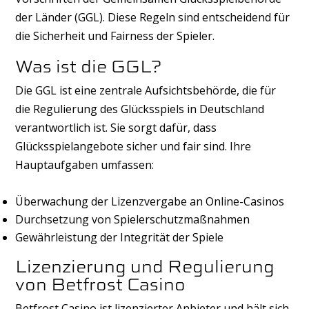
der Länder (GGL). Diese Regeln sind entscheidend für
die Sicherheit und Fairness der Spieler.
Was ist die GGL?
Die GGL ist eine zentrale Aufsichtsbehörde, die für
die Regulierung des Glücksspiels in Deutschland
verantwortlich ist. Sie sorgt dafür, dass
Glücksspielangebote sicher und fair sind. Ihre
Hauptaufgaben umfassen:
Überwachung der Lizenzvergabe an Online-Casinos
Durchsetzung von Spielerschutzmaßnahmen
Gewährleistung der Integrität der Spiele
Lizenzierung und Regulierung
von Betfrost Casino
Betfrost Casino ist lizenzierter Anbieter und hält sich