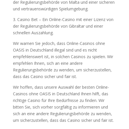
der Regulierungsbehörde von Malta und einer sicheren
und vertrauenswürdigen Spielumgebung.
3. Casino Bet – Ein Online-Casino mit einer Lizenz von
der Regulierungsbehörde von Gibraltar und einer
schnellen Auszahlung.
Wir warnen Sie jedoch, dass Online-Casinos ohne
OASIS in Deutschland illegal sind und es nicht
empfehlenswert ist, in solchen Casinos zu spielen. Wir
empfehlen Ihnen, sich an eine andere
Regulierungsbehörde zu wenden, um sicherzustellen,
dass das Casino sicher und fair ist.
Wir hoffen, dass unsere Auswahl der besten Online-
Casinos ohne OASIS in Deutschland Ihnen hilft, das
richtige Casino für Ihre Bedürfnisse zu finden. Wir
bitten Sie, sich vorher sorgfältig zu informieren und
sich an eine andere Regulierungsbehörde zu wenden,
um sicherzustellen, dass das Casino sicher und fair ist.