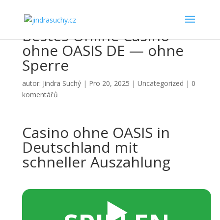
Bestes Online Casino
ohne OASIS DE — ohne
Sperre
autor:
Jindra Suchý
|
Pro 20, 2025
|
Uncategorized
|
0
komentářů
Casino ohne OASIS in
Deutschland mit
schneller Auszahlung
▶️