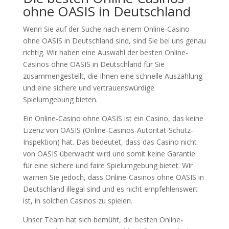
ohne OASIS in Deutschland
Wenn Sie auf der Suche nach einem Online-Casino
ohne OASIS in Deutschland sind, sind Sie bei uns genau
richtig. Wir haben eine Auswahl der besten Online-
Casinos ohne OASIS in Deutschland für Sie
zusammengestellt, die Ihnen eine schnelle Auszahlung
und eine sichere und vertrauenswürdige
Spielumgebung bieten.
Ein Online-Casino ohne OASIS ist ein Casino, das keine
Lizenz von OASIS (Online-Casinos-Autorität-Schutz-
Inspektion) hat. Das bedeutet, dass das Casino nicht
von OASIS überwacht wird und somit keine Garantie
für eine sichere und faire Spielumgebung bietet. Wir
warnen Sie jedoch, dass Online-Casinos ohne OASIS in
Deutschland illegal sind und es nicht empfehlenswert
ist, in solchen Casinos zu spielen.
Unser Team hat sich bemüht, die besten Online-