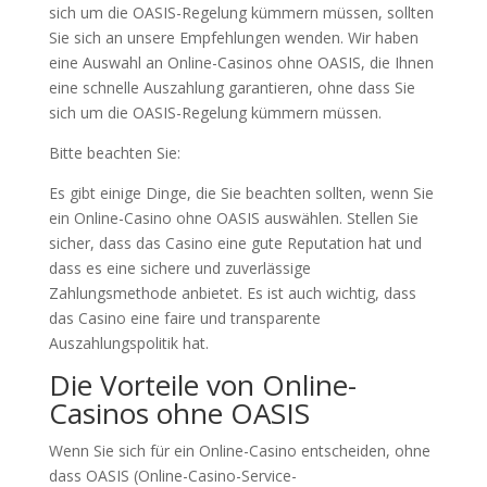
sich um die OASIS-Regelung kümmern müssen, sollten
Sie sich an unsere Empfehlungen wenden. Wir haben
eine Auswahl an Online-Casinos ohne OASIS, die Ihnen
eine schnelle Auszahlung garantieren, ohne dass Sie
sich um die OASIS-Regelung kümmern müssen.
Bitte beachten Sie:
Es gibt einige Dinge, die Sie beachten sollten, wenn Sie
ein Online-Casino ohne OASIS auswählen. Stellen Sie
sicher, dass das Casino eine gute Reputation hat und
dass es eine sichere und zuverlässige
Zahlungsmethode anbietet. Es ist auch wichtig, dass
das Casino eine faire und transparente
Auszahlungspolitik hat.
Die Vorteile von Online-
Casinos ohne OASIS
Wenn Sie sich für ein Online-Casino entscheiden, ohne
dass OASIS (Online-Casino-Service-