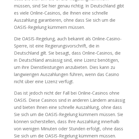
müssen, sind Sie hier genau richtig. In Deutschland gibt
es viele Online-Casinos, die Ihnen eine schnelle
Auszahlung garantieren, ohne dass Sie sich um die
OASIS-Regelung kümmern müssen.
Die OASIS-Regelung, auch bekannt als Online-Casino-
Sperre, ist eine Regierungsvorschrift, die in
Deutschland gilt. Sie besagt, dass Online-Casinos, die
in Deutschland ansässig sind, eine Lizenz benötigen,
um ihre Dienstleistungen anzubieten. Dies kann zu
langwierigen Auszahlungen führen, wenn das Casino
nicht über eine Lizenz verfügt.
Das ist jedoch nicht der Fall bei Online-Casinos ohne
OASIS. Diese Casinos sind in anderen Ländern ansässig
und bieten Ihnen eine schnelle Auszahlung, ohne dass
Sie sich um die OASIS-Regelung kümmern müssen. Sie
können sicherstellen, dass Ihre Auszahlung innerhalb
von wenigen Minuten oder Stunden erfolgt, ohne dass
Sie sich um die OASIS-Regelung kümmern müssen.