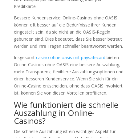
Kreditkarte.
Bessere Kundenservice: Online-Casinos ohne OASIS
können oft besser auf die Bedürfnisse ihrer Kunden
eingestellt sein, da sie nicht an die OASIS-Regeln
gebunden sind. Dies bedeutet, dass Sie besser betreut
werden und Ihre Fragen schneller beantwortet werden.
Insgesamt
casino ohne oasis mit paysafecard
bieten
Online-Casinos ohne OASIS eine bessere Auszahlung,
mehr Transparenz, flexiblere Auszahlungsoptionen und
einen besseren Kundenservice. Wenn Sie sich für ein
Online-Casino entscheiden, ohne dass OASIS involviert
ist, können Sie von diesen Vorteilen profitieren.
Wie funktioniert die schnelle
Auszahlung in Online-
Casinos?
Die schnelle Auszahlung ist ein wichtiger Aspekt für