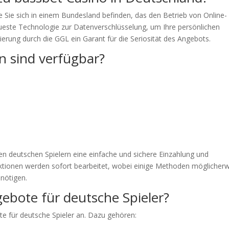
e Sie sich in einem Bundesland befinden, das den Betrieb von Online-
eueste Technologie zur Datenverschlüsselung, um Ihre persönlichen
ierung durch die GGL ein Garant für die Seriosität des Angebots.
 sind verfügbar?
n deutschen Spielern eine einfache und sichere Einzahlung und
ktionen werden sofort bearbeitet, wobei einige Methoden möglicher
enötigen.
gebote für deutsche Spieler?
te für deutsche Spieler an. Dazu gehören: