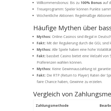
Willkommensbonus: Bis zu
100% Bonus
auf d
Treueprogramm: Spieler können Punkte samm
Wöchentliche Aktionen: Regelmäßige Aktionen,
Häufige Mythen über bas
Mythos:
Online-Casinos sind illegal in Deutsc
Fakt:
Mit der Regulierung durch die GGL sind l
Mythos:
Alle Spiele haben eine hohe Volatilitä
Fakt:
bassbet Casino bietet eine Vielzahl von S
Präferenzen wählen können.
Mythos:
Keine Gewinnauszahlung ist garantier
Fakt:
Die RTP (Return to Player) Raten der Sp
faire Chance haben, Gewinne zu erzielen.
Vergleich von Zahlungsm
Zahlungsmethode
Bearb