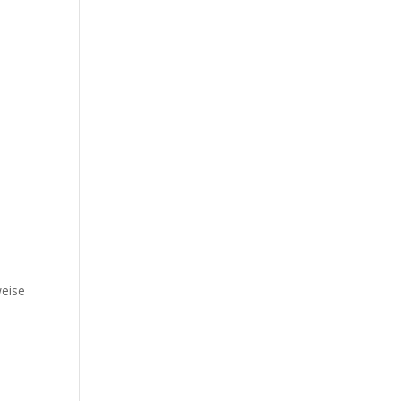
weise