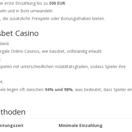
ie erste Einzahlung bis zu
300 EUR
.
eln und in Boni umwandeln.
 die zusätzliche Freispiele oder Bonusguthaben bieten.
sbet Casino
hland.
egale Online-Casinos, wie bassbet, vollständig erlaubt.
t.
pielen mit unterschiedlichen Volatilitätsgraden, sodass Spieler ihre
t.
iele liegen oft zwischen
94% und 98%
, was bedeutet, dass Spieler ei
ethoden
eitungszeit
Minimale Einzahlung