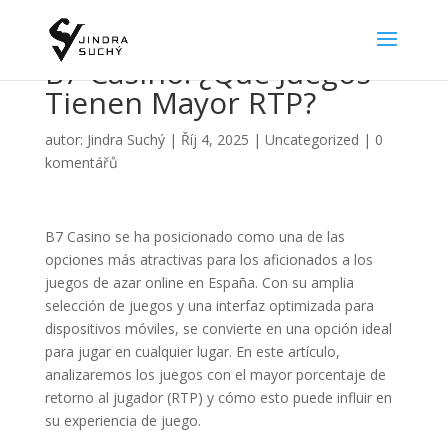
B7 Casino: ¿Qué Juegos
Tienen Mayor RTP?
autor:
Jindra Suchý
|
Říj 4, 2025
|
Uncategorized
|
0
komentářů
B7 Casino se ha posicionado como una de las
opciones más atractivas para los aficionados a los
juegos de azar online en España. Con su amplia
selección de juegos y una interfaz optimizada para
dispositivos móviles, se convierte en una opción ideal
para jugar en cualquier lugar. En este artículo,
analizaremos los juegos con el mayor porcentaje de
retorno al jugador (RTP) y cómo esto puede influir en
su experiencia de juego.