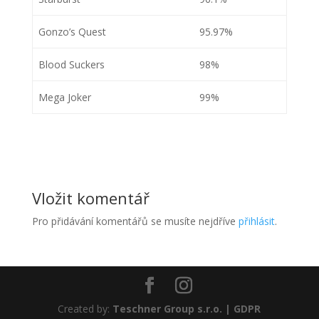
Gonzo’s Quest
95.97%
Blood Suckers
98%
Mega Joker
99%
Vložit komentář
Pro přidávání komentářů se musíte nejdříve
přihlásit
.
Created by:
Teschner Group s.r.o. |
GDPR