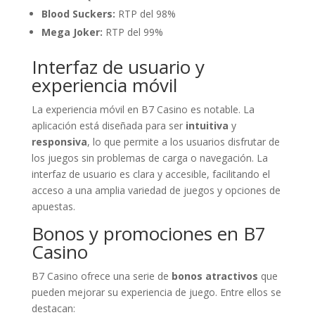
Blood Suckers:
RTP del 98%
Mega Joker:
RTP del 99%
Interfaz de usuario y
experiencia móvil
La experiencia móvil en B7 Casino es notable. La
aplicación está diseñada para ser
intuitiva
y
responsiva
, lo que permite a los usuarios disfrutar de
los juegos sin problemas de carga o navegación. La
interfaz de usuario es clara y accesible, facilitando el
acceso a una amplia variedad de juegos y opciones de
apuestas.
Bonos y promociones en B7
Casino
B7 Casino ofrece una serie de
bonos atractivos
que
pueden mejorar su experiencia de juego. Entre ellos se
destacan: