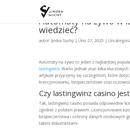
Automaty na żywo w la
wiedzieć?
autor:
Jindra Suchý
|
Úno 27, 2025
|
Uncategori
Automaty na żywo to jeden z najbardziej popu
lastingwinz
. Warto jednak znać kilka kluczowych
artykule przyjrzymy się szczegółom, które doty
licencjonowaniu, bezpieczeństwie oraz uczciwoś
Czy lastingwinz casino jest
Tak, lastingwinz casino posiada odpowiednie li
zgodnie z polskim prawem. Licencjonowane kas
bezpieczeństwa i ochrony danych osobowych grac
takimi dokumentami.