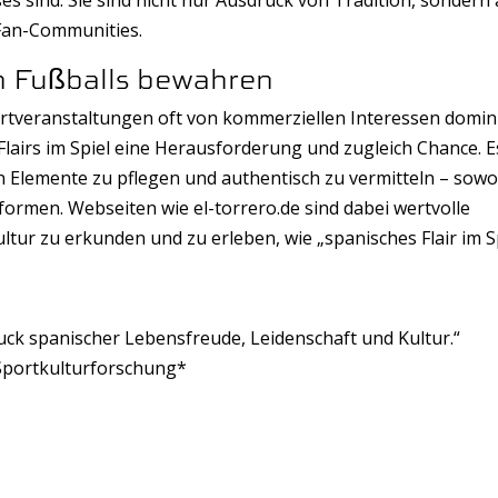
ses sind. Sie sind nicht nur Ausdruck von Tradition, sondern
n Fan-Communities.
n Fußballs bewahren
ortveranstaltungen oft von kommerziellen Interessen domin
lairs im Spiel eine Herausforderung und zugleich Chance. E
 Elemente zu pflegen und authentisch zu vermitteln – sowo
tformen. Webseiten wie el-torrero.de sind dabei wertvolle
ltur zu erkunden und zu erleben, wie „spanisches Flair im S
druck spanischer Lebensfreude, Leidenschaft und Kultur.“
Sportkulturforschung*