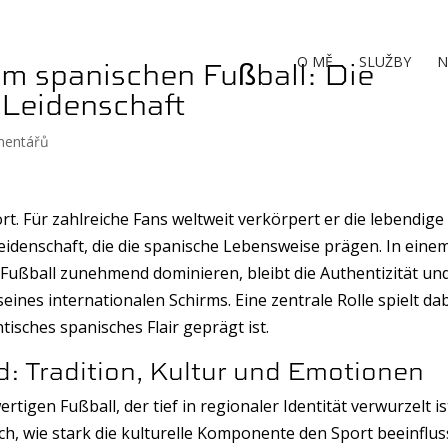
m spanischen Fußball: Die
O MĚ
SLUŽBY
N
 Leidenschaft
mentářů
rt. Für zahlreiche Fans weltweit verkörpert er die lebendige 
eidenschaft, die die spanische Lebensweise prägen. In eine
Fußball zunehmend dominieren, bleibt die Authentizität un
eines internationalen Schirms. Eine zentrale Rolle spielt dab
isches spanisches Flair geprägt ist.
: Tradition, Kultur und Emotionen
tigen Fußball, der tief in regionaler Identität verwurzelt is
h, wie stark die kulturelle Komponente den Sport beeinfluss