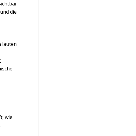
sichtbar
 und die
n lauten
g
nische
t, wie
.