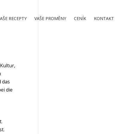
AŠE RECEPTY
VAŠE PROMĚNY
CENÍK
KONTAKT
Kultur,
m
d das
ei die
t.
t.