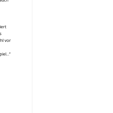
 auch
iert
s
hl vor
piel…“