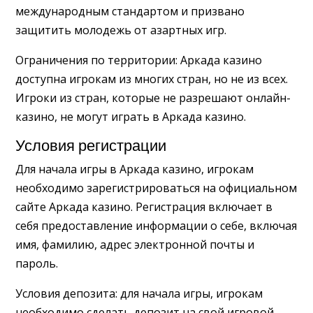
международным стандартом и призвано
защитить молодежь от азартных игр.
Ограничения по территории: Аркада казино
доступна игрокам из многих стран, но не из всех.
Игроки из стран, которые не разрешают онлайн-
казино, не могут играть в Аркада казино.
Условия регистрации
Для начала игры в Аркада казино, игрокам
необходимо зарегистрироваться на официальном
сайте Аркада казино. Регистрация включает в
себя предоставление информации о себе, включая
имя, фамилию, адрес электронной почты и
пароль.
Условия депозита: для начала игры, игрокам
необходимо сделать депозит на свой игровой