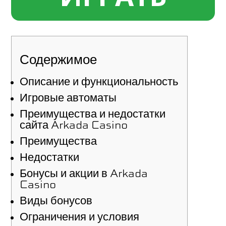
Содержимое
Описание и функциональность
Игровые автоматы
Преимущества и недостатки
сайта Arkada Casino
Преимущества
Недостатки
Бонусы и акции в Arkada
Casino
Виды бонусов
Ограничения и условия