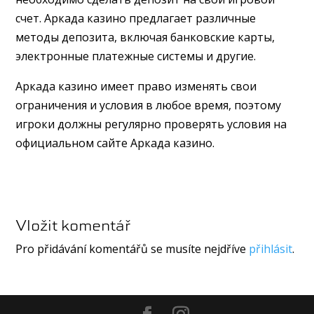
счет. Аркада казино предлагает различные
методы депозита, включая банковские карты,
электронные платежные системы и другие.
Аркада казино имеет право изменять свои
ограничения и условия в любое время, поэтому
игроки должны регулярно проверять условия на
официальном сайте Аркада казино.
Vložit komentář
Pro přidávání komentářů se musíte nejdříve
přihlásit
.