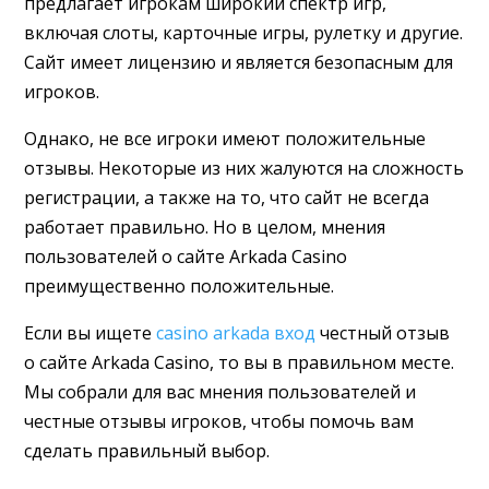
предлагает игрокам широкий спектр игр,
включая слоты, карточные игры, рулетку и другие.
Сайт имеет лицензию и является безопасным для
игроков.
Однако, не все игроки имеют положительные
отзывы. Некоторые из них жалуются на сложность
регистрации, а также на то, что сайт не всегда
работает правильно. Но в целом, мнения
пользователей о сайте Arkada Casino
преимущественно положительные.
Если вы ищете
casino arkada вход
честный отзыв
о сайте Arkada Casino, то вы в правильном месте.
Мы собрали для вас мнения пользователей и
честные отзывы игроков, чтобы помочь вам
сделать правильный выбор.