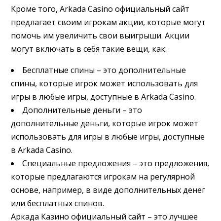
Кроме того, Arkada Casino официальный сайт
предлагает своим игрокам акции, которые могут
помочь им увеличить свои выигрыши. Акции
могут включать в себя такие вещи, как:
Бесплатные спины – это дополнительные
спины, которые игрок может использовать для
игры в любые игры, доступные в Arkada Casino.
Дополнительные деньги – это
дополнительные деньги, которые игрок может
использовать для игры в любые игры, доступные
в Arkada Casino.
Специальные предложения – это предложения,
которые предлагаются игрокам на регулярной
основе, например, в виде дополнительных денег
или бесплатных спинов.
Аркада Казино официальный сайт – это лучшее