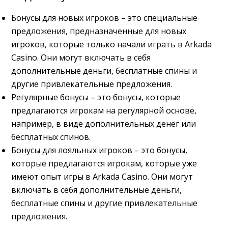
Бонусы для новых игроков – это специальные
предложения, предназначенные для новых
игроков, которые только начали играть в Arkada
Casino. Они могут включать в себя
дополнительные деньги, бесплатные спины и
другие привлекательные предложения.
Регулярные бонусы – это бонусы, которые
предлагаются игрокам на регулярной основе,
например, в виде дополнительных денег или
бесплатных спинов.
Бонусы для лояльных игроков – это бонусы,
которые предлагаются игрокам, которые уже
имеют опыт игры в Arkada Casino. Они могут
включать в себя дополнительные деньги,
бесплатные спины и другие привлекательные
предложения.