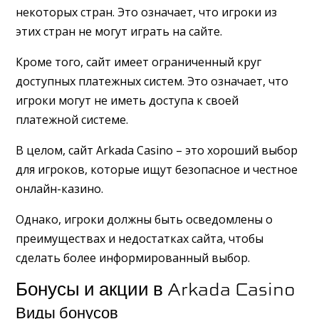
некоторых стран. Это означает, что игроки из
этих стран не могут играть на сайте.
Кроме того, сайт имеет ограниченный круг
доступных платежных систем. Это означает, что
игроки могут не иметь доступа к своей
платежной системе.
В целом, сайт Arkada Casino – это хороший выбор
для игроков, которые ищут безопасное и честное
онлайн-казино.
Однако, игроки должны быть осведомлены о
преимуществах и недостатках сайта, чтобы
сделать более информированный выбор.
Бонусы и акции в Arkada Casino
Виды бонусов