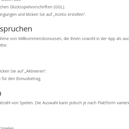
chen Glücksspielvorschriften (GGL).
ngungen und klicken Sie auf „Konto erstellen“.
nspruchen
chnahme von Willkommensbonussen, die Ihnen sowohl in der App als au
tte:
ken Sie auf „Aktivieren“.
x
für den Bonusbetrag.
n
elzahl von Spielen. Die Auswahl kann jedoch je nach Plattform variier
Spielen.