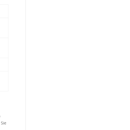
e
 Sie