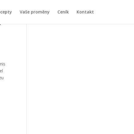
ecepty
Vaše proměny
Ceník
Kontakt
e
nis
el
zu