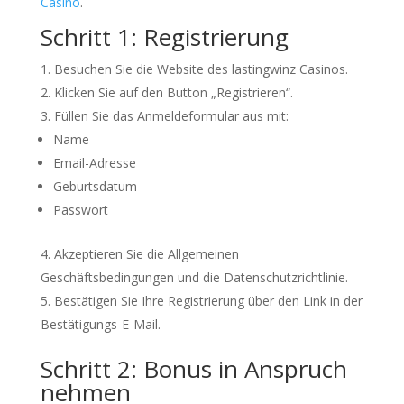
Casino
.
Schritt 1: Registrierung
Besuchen Sie die Website des lastingwinz Casinos.
Klicken Sie auf den Button „Registrieren“.
Füllen Sie das Anmeldeformular aus mit:
Name
Email-Adresse
Geburtsdatum
Passwort
Akzeptieren Sie die Allgemeinen
Geschäftsbedingungen und die Datenschutzrichtlinie.
Bestätigen Sie Ihre Registrierung über den Link in der
Bestätigungs-E-Mail.
Schritt 2: Bonus in Anspruch
nehmen