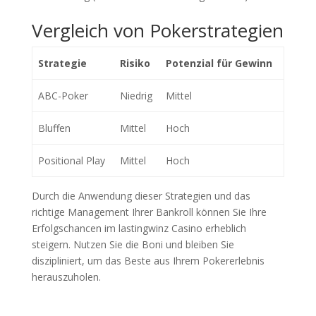
Vergleich von Pokerstrategien
Strategie
Risiko
Potenzial für Gewinn
ABC-Poker
Niedrig
Mittel
Bluffen
Mittel
Hoch
Positional Play
Mittel
Hoch
Durch die Anwendung dieser Strategien und das
richtige Management Ihrer Bankroll können Sie Ihre
Erfolgschancen im lastingwinz Casino erheblich
steigern. Nutzen Sie die Boni und bleiben Sie
diszipliniert, um das Beste aus Ihrem Pokererlebnis
herauszuholen.