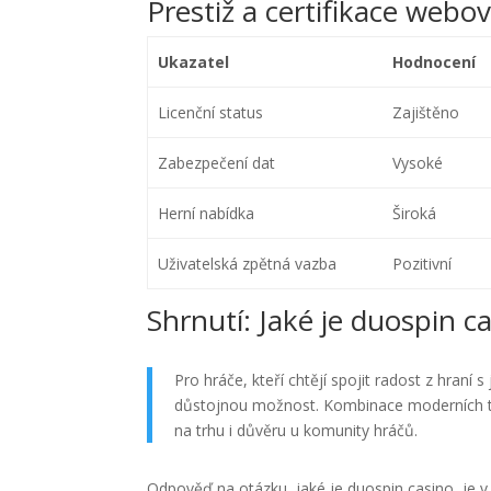
Prestiž a certifikace webo
Ukazatel
Hodnocení
Licenční status
Zajištěno
Zabezpečení dat
Vysoké
Herní nabídka
Široká
Uživatelská zpětná vazba
Pozitivní
Shrnutí: Jaké je duospin c
Pro hráče, kteří chtějí spojit radost z hraní
důstojnou možnost. Kombinace moderních t
na trhu i důvěru u komunity hráčů.
Odpověď na otázku, jaké je duospin casino, je v já