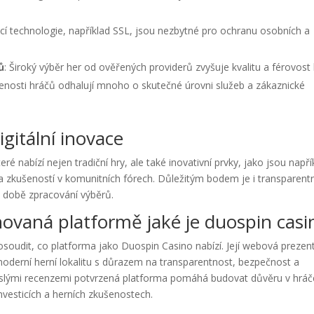
vací technologie, například SSL, jsou nezbytné pro ochranu osobních a
ů
: Široký výběr her od ověřených providerů zvyšuje kvalitu a férovost 
šenosti hráčů odhalují mnoho o skutečné úrovni služeb a zákaznické
gitální inovace
eré nabízí nejen tradiční hry, ale také inovativní prvky, jako jsou napří
a zkušeností v komunitních fórech. Důležitým bodem je i transparent
a době zpracování výběrů.
vaná platformě jaké je duospin casi
osoudit, co platforma jako Duospin Casino nabízí. Její webová prezen
moderní herní lokalitu s důrazem na transparentnost, bezpečnost a
islými recenzemi potvrzená platforma pomáhá budovat důvěru v hráč
 investicích a herních zkušenostech.