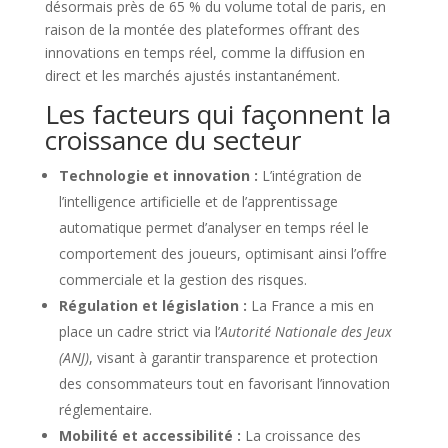
désormais près de 65 % du volume total de paris, en
raison de la montée des plateformes offrant des
innovations en temps réel, comme la diffusion en
direct et les marchés ajustés instantanément.
Les facteurs qui façonnent la
croissance du secteur
Technologie et innovation :
L’intégration de
l’intelligence artificielle et de l’apprentissage
automatique permet d’analyser en temps réel le
comportement des joueurs, optimisant ainsi l’offre
commerciale et la gestion des risques.
Régulation et législation :
La France a mis en
place un cadre strict via l’
Autorité Nationale des Jeux
(ANJ)
, visant à garantir transparence et protection
des consommateurs tout en favorisant l’innovation
réglementaire.
Mobilité et accessibilité :
La croissance des