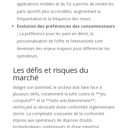
applications mobiles et du 5G a permis de rendre les
paris sportifs plus accessibles, augmentant la
fréquentation et la fréquence des mises.
Évolution des préférences des consommateurs
:
La préférence pour les paris en direct, la
personnalisation de l’offre et l’interactivité sont
devenues des enjeux majeurs pour différencier les
opérateurs.
Les défis et risques du
marché
Malgré son potentiel, le secteur doit faire face à
plusieurs défis, notamment la lutte contre le **jeu
compulsif** et la **lutte anti-blanchiment**,
renforçant la nécessité d’une conformité réglementaire
stricte. La complexité croissante de la conformité
impose aux opérateurs de disposer d’outils
technologiques sophistiqués et d’une expertise