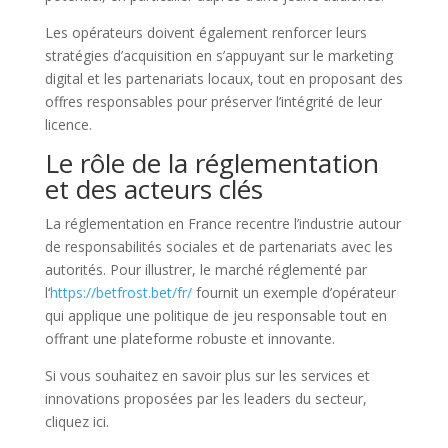
Les opérateurs doivent également renforcer leurs
stratégies d’acquisition en s’appuyant sur le marketing
digital et les partenariats locaux, tout en proposant des
offres responsables pour préserver l’intégrité de leur
licence.
Le rôle de la réglementation
et des acteurs clés
La réglementation en France recentre l’industrie autour
de responsabilités sociales et de partenariats avec les
autorités. Pour illustrer, le marché réglementé par
l‘
https://betfrost.bet/fr/
fournit un exemple d’opérateur
qui applique une politique de jeu responsable tout en
offrant une plateforme robuste et innovante.
Si vous souhaitez en savoir plus sur les services et
innovations proposées par les leaders du secteur,
cliquez ici.