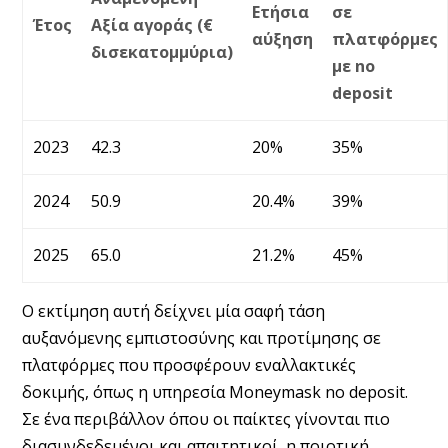
Ετήσια
σε
Έτος
Αξία αγοράς (€
αύξηση
πλατφόρμες
δισεκατομμύρια)
με no
deposit
2023
42.3
20%
35%
2024
50.9
20.4%
39%
2025
65.0
21.2%
45%
Ο εκτίμηση αυτή δείχνει μία σαφή τάση
αυξανόμενης εμπιστοσύνης και προτίμησης σε
πλατφόρμες που προσφέρουν εναλλακτικές
δοκιμής, όπως η υπηρεσία Moneymask no deposit.
Σε ένα περιβάλλον όπου οι παίκτες γίνονται πιο
διασυνδεδεμένοι και απαιτητικοί, η ποιοτική