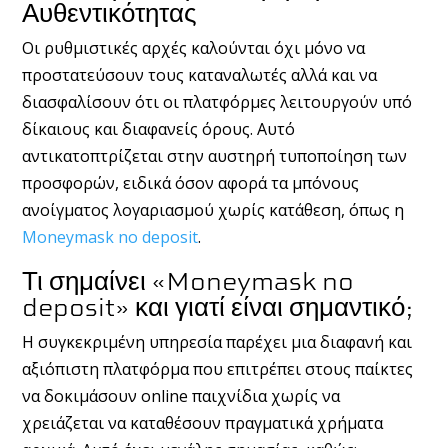
Αυθεντικότητας
Οι ρυθμιστικές αρχές καλούνται όχι μόνο να
προστατεύσουν τους καταναλωτές αλλά και να
διασφαλίσουν ότι οι πλατφόρμες λειτουργούν υπό
δίκαιους και διαφανείς όρους. Αυτό
αντικατοπτρίζεται στην αυστηρή τυποποίηση των
προσφορών, ειδικά όσον αφορά τα μπόνους
ανοίγματος λογαριασμού χωρίς κατάθεση, όπως η
Moneymask no deposit
.
Τι σημαίνει «Moneymask no
deposit» και γιατί είναι σημαντικό;
Η συγκεκριμένη υπηρεσία παρέχει μια διαφανή και
αξιόπιστη πλατφόρμα που επιτρέπει στους παίκτες
να δοκιμάσουν online παιχνίδια χωρίς να
χρειάζεται να καταθέσουν πραγματικά χρήματα