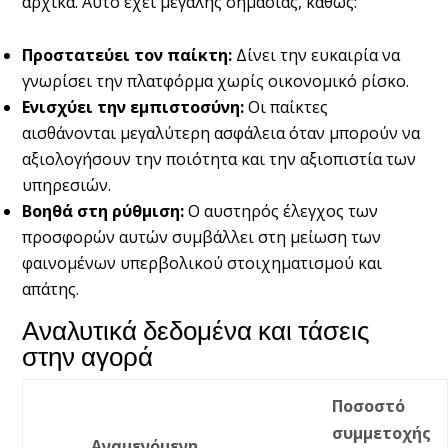
αρχικά. Αυτό έχει μεγάλης σημασίας, καθώς:
Προστατεύει τον παίκτη:
Δίνει την ευκαιρία να
γνωρίσει την πλατφόρμα χωρίς οικονομικό ρίσκο.
Ενισχύει την εμπιστοσύνη:
Οι παίκτες
αισθάνονται μεγαλύτερη ασφάλεια όταν μπορούν να
αξιολογήσουν την ποιότητα και την αξιοπιστία των
υπηρεσιών.
Βοηθά στη ρύθμιση:
Ο αυστηρός έλεγχος των
προσφορών αυτών συμβάλλει στη μείωση των
φαινομένων υπερβολικού στοιχηματισμού και
απάτης.
Αναλυτικά δεδομένα και τάσεις
στην αγορά
Ποσοστό
συμμετοχής
Αναμενόμενη