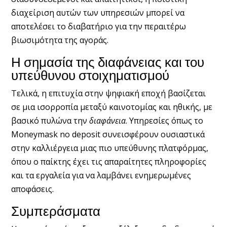
διαχείριση αυτών των υπηρεσιών μπορεί να
αποτελέσει το διαβατήριο για την περαιτέρω
βιωσιμότητα της αγοράς.
Η σημασία της διαφάνειας και του
υπεύθυνου στοιχηματισμού
Τελικά, η επιτυχία στην ψηφιακή εποχή βασίζεται
σε μια ισορροπία μεταξύ καινοτομίας και ηθικής, με
βασικό πυλώνα την
διαφάνεια
. Υπηρεσίες όπως το
Moneymask no deposit συνεισφέρουν ουσιαστικά
στην καλλιέργεια μιας πιο υπεύθυνης πλατφόρμας,
όπου ο παίκτης έχει τις απαραίτητες πληροφορίες
και τα εργαλεία για να λαμβάνει ενημερωμένες
αποφάσεις.
Συμπεράσματα