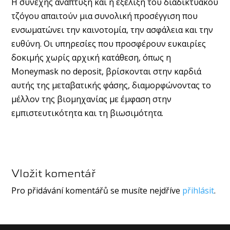
Η συνεχής ανάπτυξη και η εξέλιξη του διαδικτυακού
τζόγου απαιτούν μια συνολική προσέγγιση που
ενσωματώνει την καινοτομία, την ασφάλεια και την
ευθύνη. Οι υπηρεσίες που προσφέρουν ευκαιρίες
δοκιμής χωρίς αρχική κατάθεση, όπως η
Moneymask no deposit, βρίσκονται στην καρδιά
αυτής της μεταβατικής φάσης, διαμορφώνοντας το
μέλλον της βιομηχανίας με έμφαση στην
εμπιστευτικότητα και τη βιωσιμότητα.
Vložit komentář
Pro přidávání komentářů se musíte nejdříve
přihlásit
.