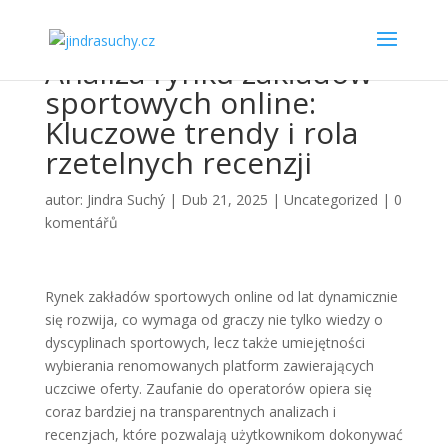
Analiza rynku zakładów
sportowych online:
Kluczowe trendy i rola
rzetelnych recenzji
autor:
Jindra Suchý
|
Dub 21, 2025
|
Uncategorized
|
0
komentářů
Rynek zakładów sportowych online od lat dynamicznie
się rozwija, co wymaga od graczy nie tylko wiedzy o
dyscyplinach sportowych, lecz także umiejętności
wybierania renomowanych platform zawierających
uczciwe oferty. Zaufanie do operatorów opiera się
coraz bardziej na transparentnych analizach i
recenzjach, które pozwalają użytkownikom dokonywać