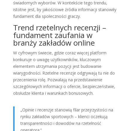
świadomych wyborów. W kontekście tego trendu,
istotne jest, by jakościowe źródła informacji stanowiły
fundament dla społeczności graczy.
Trend rzetelnych recenzji –
fundament zaufania w
branży zakładów online
W cyfrowym świecie, gdzie coraz więcej platform
konkuruje o uwagę użytkowników, kluczowym
elementem utrzymania pozycji jest budowanie
wiarygodności.
Rzetelne recenzje
odgrywają tu nie do
przecenienia rolę. Pozwalają na przedstawienie
szczegółowych informacji o ofercie, bezpieczeństwie,
obsłudze klienta i warunkach bonusowych.
„Opinie i recenzje stanowią filar przejrzystości na
rynku zakładów sportowych – klienci oczekują
transparentności i dowodów na rzetelność
operatora.“