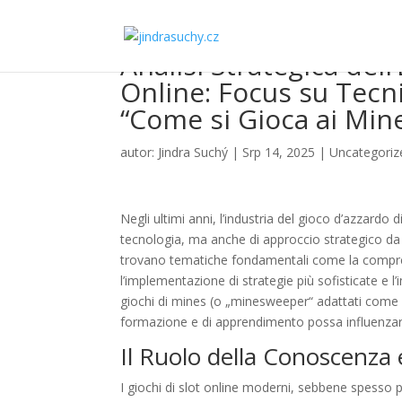
Analisi Strategica dell
Online: Focus su Tecn
“Come si Gioca ai Min
autor:
Jindra Suchý
|
Srp 14, 2025
|
Uncategoriz
Negli ultimi anni, l’industria del gioco d’azzardo 
tecnologia, ma anche di approccio strategico da p
trovano tematiche fondamentali come la comprensi
l’implementazione di strategie più sofisticate e 
giochi di mines (o „minesweeper“ adattati come
formazione e di apprendimento possa influenzare 
Il Ruolo della Conoscenza e
I giochi di slot online moderni, sebbene spesso 