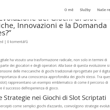
O mě
Služby
Naše r
’Evoluzione dei Giochi di Slot
iche, Innovazioni e la Domanda
es?”
ed
|
0 komentářů
digitale ha vissuto una trasformazione radicale, non solo in termini di
arte dei giocatori e degli operatori. Alla base di questa evoluzione si
one delle meccaniche di giochi tradizionali riprogettate per il digita
l’importanza di una conoscenza approfondita dei giochi stessi. Tra quest
 slot) rappresentano un esempio emblematico di come il percorso di
il successo dell’esperienza di gioco.
 Strategie nei Giochi di Slot Scriptati
percepiti come semplici giochi d’azzardo, coinvolgono strategie evolut