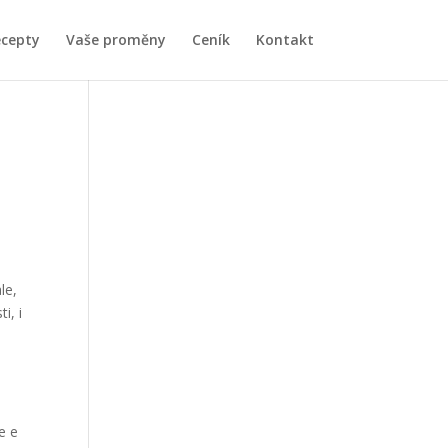
ecepty
Vaše proměny
Ceník
Kontakt
le,
i, i
e e