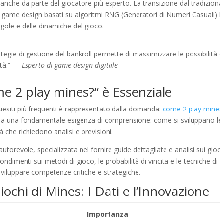
anche da parte del giocatore più esperto. La transizione dal tradizion
 di game design basati su algoritmi RNG (Generatori di Numeri Casuali)
egole e delle dinamiche del gioco.
tegie di gestione del bankroll permette di massimizzare le possibilità 
lità.“ —
Esperto di game design digitale
me 2 play mines?“ è Essenziale
i quesiti più frequenti è rappresentato dalla domanda:
come 2 play mine
ela una fondamentale esigenza di comprensione: come si sviluppano l
ità che richiedono analisi e previsioni.
utorevole, specializzata nel fornire guide dettagliate e analisi sui gioc
fondimenti sui metodi di gioco, le probabilità di vincita e le tecniche di
a sviluppare competenze critiche e strategiche.
Giochi di Mines: I Dati e l’Innovazione
Importanza