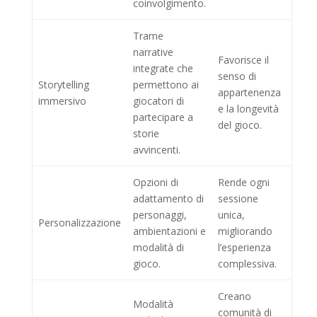
coinvolgimento.
Trame
narrative
Favorisce il
integrate che
senso di
Storytelling
permettono ai
appartenenza
immersivo
giocatori di
e la longevità
partecipare a
del gioco.
storie
avvincenti.
Opzioni di
Rende ogni
adattamento di
sessione
personaggi,
unica,
Personalizzazione
ambientazioni e
migliorando
modalità di
l’esperienza
gioco.
complessiva.
Creano
Modalità
comunità di