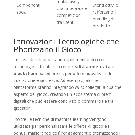
multiplayer,
Componenti
utenti attivi e
chat integrate e
social
rafforzano il
competizioni
branding del
tra utenti.
prodotto.
Innovazioni Tecnologiche che
Phorizzano il Gioco
Le case di sviluppo stanno sperimentando con
tecnologie di frontiera, come
realtà aumentata
e
blockchain
-based premi, per offrire nuovi livelli di
interazione e sicurezza. Ad esempio, alcune
piattaforme stanno integrando
NFTs
collegati a qualche
aspetto del gioco, creando un ecosistema di premi
digitali che può essere condiviso o commerciale tra i
giocatori.
Inoltre, le tecniche di machine learning vengono
utilizzate per personalizzare le offerte di gioco e i
bonus, migliorando così l’engagement e ottimizzando i