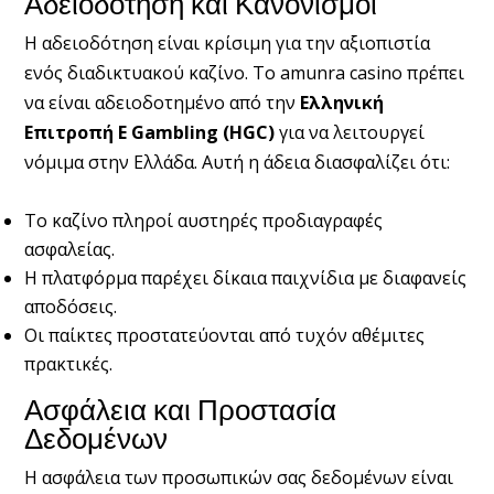
Αδειοδότηση και Κανονισμοί
Η αδειοδότηση είναι κρίσιμη για την αξιοπιστία
ενός διαδικτυακού καζίνο. Το amunra casino πρέπει
να είναι αδειοδοτημένο από την
Ελληνική
Επιτροπή Ε Gambling (HGC)
για να λειτουργεί
νόμιμα στην Ελλάδα. Αυτή η άδεια διασφαλίζει ότι:
Το καζίνο πληροί αυστηρές προδιαγραφές
ασφαλείας.
Η πλατφόρμα παρέχει δίκαια παιχνίδια με διαφανείς
αποδόσεις.
Οι παίκτες προστατεύονται από τυχόν αθέμιτες
πρακτικές.
Ασφάλεια και Προστασία
Δεδομένων
Η ασφάλεια των προσωπικών σας δεδομένων είναι