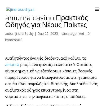
amunra casino Πρακτικός
Οδηγός για Νέους Παίκτες
autor:
Jindra Suchý
|
Dub 25, 2025
|
Uncategorized
|
0
komentářů
Αναζητώντας ένα νέο διαδικτυακό καζίνο, το
amunra
μπορεί να φαντάζει ελκυστικό. Ωστόσο,
είναι σημαντικό να εξετάσουμε κάποιες βασικές
παραμέτρους για να διασφαλίσουμε ότι η εμπειρία
σας θα είναι ασφαλής και διαφανής. Ακολουθεί ένας
αναλυτικός οδηγός επικεντρωμένος στη
νομιμότητα, την ασφάλεια και τις αποδόσεις.