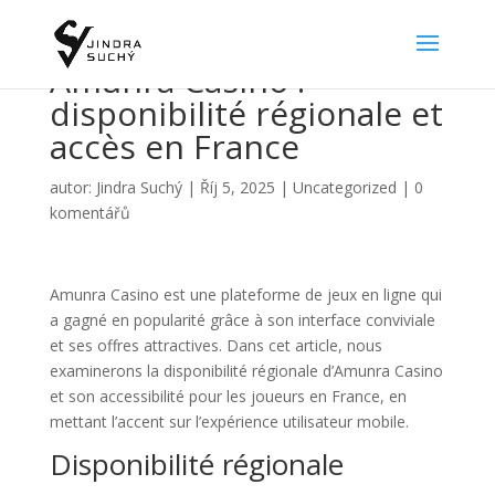
Amunra Casino :
disponibilité régionale et
accès en France
autor:
Jindra Suchý
|
Říj 5, 2025
|
Uncategorized
|
0
komentářů
Amunra Casino est une plateforme de jeux en ligne qui
a gagné en popularité grâce à son interface conviviale
et ses offres attractives. Dans cet article, nous
examinerons la disponibilité régionale d’Amunra Casino
et son accessibilité pour les joueurs en France, en
mettant l’accent sur l’expérience utilisateur mobile.
Disponibilité régionale