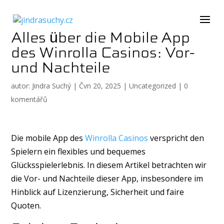
Alles über die Mobile App
des Winrolla Casinos: Vor-
und Nachteile
autor:
Jindra Suchý
|
Čvn 20, 2025
|
Uncategorized
|
0
komentářů
Die mobile App des
Winrolla Casinos
verspricht den
Spielern ein flexibles und bequemes
Glücksspielerlebnis. In diesem Artikel betrachten wir
die Vor- und Nachteile dieser App, insbesondere im
Hinblick auf Lizenzierung, Sicherheit und faire
Quoten.