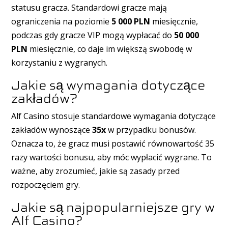
statusu gracza. Standardowi gracze mają
ograniczenia na poziomie
5 000 PLN
miesięcznie,
podczas gdy gracze VIP mogą wypłacać do
50 000
PLN
miesięcznie, co daje im większą swobodę w
korzystaniu z wygranych.
Jakie są wymagania dotyczące
zakładów?
Alf Casino stosuje standardowe wymagania dotyczące
zakładów wynoszące
35x
w przypadku bonusów.
Oznacza to, że gracz musi postawić równowartość 35
razy wartości bonusu, aby móc wypłacić wygrane. To
ważne, aby zrozumieć, jakie są zasady przed
rozpoczęciem gry.
Jakie są najpopularniejsze gry w
Alf Casino?