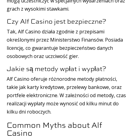
mogą uczestniczyć w specjalnych wydarzeniach oraz
grach z wysokimi stawkami.
Czy Alf Casino jest bezpieczne?
Tak, Alf Casino działa zgodnie z przepisami
określonymi przez Ministerstwo Finansów. Posiada
licencję, co gwarantuje bezpieczeństwo danych
osobowych oraz uczciwość gier.
Jakie są metody wpłat i wypłat?
Alf Casino oferuje różnorodne metody płatności,
takie jak karty kredytowe, przelewy bankowe, oraz
portfele elektroniczne. W zależności od metody, czas
realizacji wypłaty może wynosić od kilku minut do
kilku dni roboczych.
Common Myths about Alf
Casino