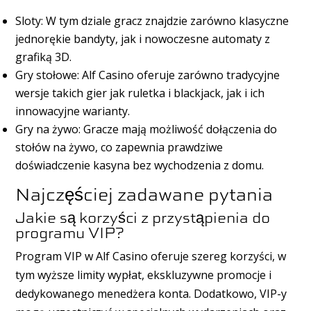
Sloty: W tym dziale gracz znajdzie zarówno klasyczne
jednorękie bandyty, jak i nowoczesne automaty z
grafiką 3D.
Gry stołowe: Alf Casino oferuje zarówno tradycyjne
wersje takich gier jak ruletka i blackjack, jak i ich
innowacyjne warianty.
Gry na żywo: Gracze mają możliwość dołączenia do
stołów na żywo, co zapewnia prawdziwe
doświadczenie kasyna bez wychodzenia z domu.
Najczęściej zadawane pytania
Jakie są korzyści z przystąpienia do
programu VIP?
Program VIP w Alf Casino oferuje szereg korzyści, w
tym wyższe limity wypłat, ekskluzywne promocje i
dedykowanego menedżera konta. Dodatkowo, VIP-y