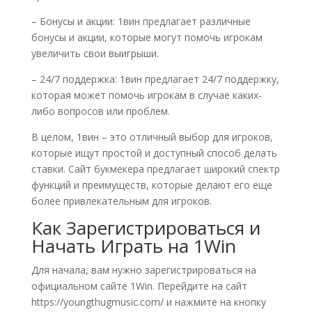
– Бонусы и акции: 1вин предлагает различные
бонусы и акции, которые могут помочь игрокам
увеличить свои выигрыши.
– 24/7 поддержка: 1вин предлагает 24/7 поддержку,
которая может помочь игрокам в случае каких-
либо вопросов или проблем.
В целом, 1вин – это отличный выбор для игроков,
которые ищут простой и доступный способ делать
ставки. Сайт букмекера предлагает широкий спектр
функций и преимуществ, которые делают его еще
более привлекательным для игроков.
Как Зарегистрироваться и
Начать Играть на 1Win
Для начала, вам нужно зарегистрироваться на
официальном сайте 1Win. Перейдите на сайт
https://youngthugmusic.com/ и нажмите на кнопку