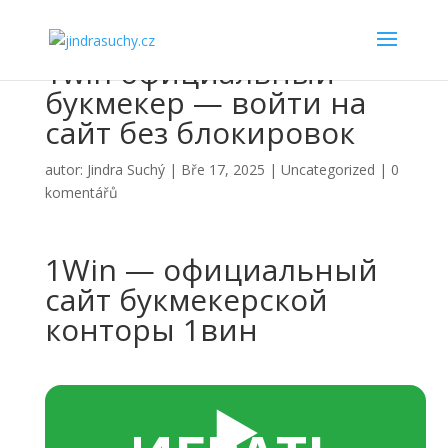
1win официальный
букмекер — войти на
сайт без блокировок
autor:
Jindra Suchý
|
Bře 17, 2025
|
Uncategorized
|
0
komentářů
1Win — официальный
сайт букмекерской
конторы 1вин
▶️