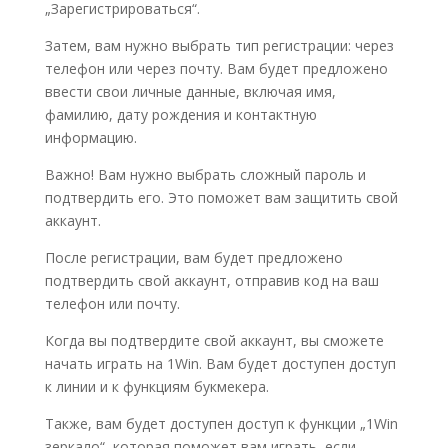
„Зарегистрироваться“.
Затем, вам нужно выбрать тип регистрации: через
телефон или через почту. Вам будет предложено
ввести свои личные данные, включая имя,
фамилию, дату рождения и контактную
информацию.
Важно! Вам нужно выбрать сложный пароль и
подтвердить его. Это поможет вам защитить свой
аккаунт.
После регистрации, вам будет предложено
подтвердить свой аккаунт, отправив код на ваш
телефон или почту.
Когда вы подтвердите свой аккаунт, вы сможете
начать играть на 1Win. Вам будет доступен доступ
к линии и к функциям букмекера.
Также, вам будет доступен доступ к функции „1Win
зеркало“, которая поможет вам играть, если