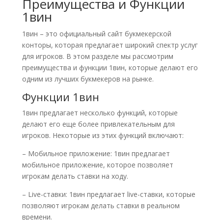
Преимущества и Функции
1вин
1вин – это официальный сайт букмекерской
конторы, которая предлагает широкий спектр услуг
для игроков. В этом разделе мы рассмотрим
преимущества и функции 1вин, которые делают его
одним из лучших букмекеров на рынке.
Функции 1вин
1вин предлагает несколько функций, которые
делают его еще более привлекательным для
игроков. Некоторые из этих функций включают:
– Мобильное приложение: 1вин предлагает
мобильное приложение, которое позволяет
игрокам делать ставки на ходу.
– Live-ставки: 1вин предлагает live-ставки, которые
позволяют игрокам делать ставки в реальном
времени.