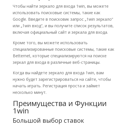
Чтобы найти зеркало для входа 1win, вы можете
использовать поисковые системы, такие как
Google. Введите в поисковик запрос „1win зеркало“
или „1win вход“, и вы получите список результатов,
включая официальный сайт и зеркала для входа.
Кроме того, вы можете использовать
специализированные поисковые системы, такие как
Betternet, которые специализируются на поиске
зеркал для входа в различные веб-страницы.
Когда вы найдете зеркало для входа 1win, вам
нужно будет зарегистрироваться на сайте, чтобы
начать играть. Регистрация проста и займет
несколько минут.
Преимущества и Функции
1win
Большой выбор ставок