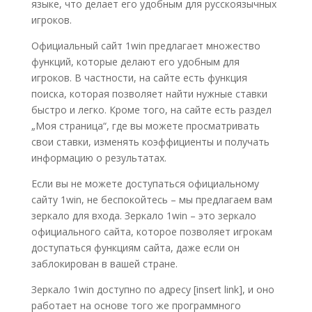
языке, что делает его удобным для русскоязычных
игроков.
Официальный сайт 1win предлагает множество
функций, которые делают его удобным для
игроков. В частности, на сайте есть функция
поиска, которая позволяет найти нужные ставки
быстро и легко. Кроме того, на сайте есть раздел
„Моя страница“, где вы можете просматривать
свои ставки, изменять коэффициенты и получать
информацию о результатах.
Если вы не можете доступаться официальному
сайту 1win, не беспокойтесь – мы предлагаем вам
зеркало для входа. Зеркало 1win – это зеркало
официального сайта, которое позволяет игрокам
доступаться функциям сайта, даже если он
заблокирован в вашей стране.
Зеркало 1win доступно по адресу [insert link], и оно
работает на основе того же программного