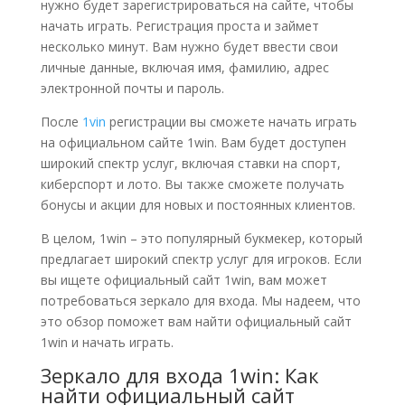
нужно будет зарегистрироваться на сайте, чтобы
начать играть. Регистрация проста и займет
несколько минут. Вам нужно будет ввести свои
личные данные, включая имя, фамилию, адрес
электронной почты и пароль.
После
1vin
регистрации вы сможете начать играть
на официальном сайте 1win. Вам будет доступен
широкий спектр услуг, включая ставки на спорт,
киберспорт и лото. Вы также сможете получать
бонусы и акции для новых и постоянных клиентов.
В целом, 1win – это популярный букмекер, который
предлагает широкий спектр услуг для игроков. Если
вы ищете официальный сайт 1win, вам может
потребоваться зеркало для входа. Мы надеем, что
это обзор поможет вам найти официальный сайт
1win и начать играть.
Зеркало для входа 1win: Как
найти официальный сайт