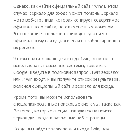
Однако, как найти официальный сайт 1win? В этом
случае, зеркало для входа может помочь. Зеркало
– это веб-страница, которая копирует содержимое
официального сайта, но с измененным доменом.
Это позволяет пользователям доступаться к
официальному сайту, даже если он заблокирован в
их регионе.
Чтобы найти зеркало для входа 1win, вы можете
использовать поисковые системы, такие как
Google. Введите в поисковик запрос „1win зеркало“
или „1win вход“, и вы получите список результатов,
включая официальный сайт и зеркала для входа.
Кроме того, вы можете использовать
специализированные поисковые системы, такие как
Betternet, которые специализируются на поиске
зеркал для входа в различные веб-страницы.
Когда вы найдете зеркало для входа 1win, вам