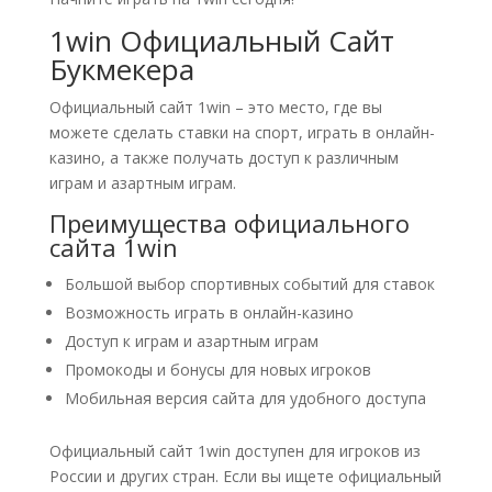
1win Официальный Сайт
Букмекера
Официальный сайт 1win – это место, где вы
можете сделать ставки на спорт, играть в онлайн-
казино, а также получать доступ к различным
играм и азартным играм.
Преимущества официального
сайта 1win
Большой выбор спортивных событий для ставок
Возможность играть в онлайн-казино
Доступ к играм и азартным играм
Промокоды и бонусы для новых игроков
Мобильная версия сайта для удобного доступа
Официальный сайт 1win доступен для игроков из
России и других стран. Если вы ищете официальный