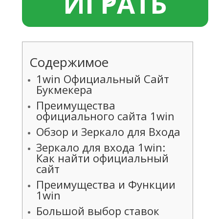
ИГРАТЬ
Содержимое
1win Официальный Сайт
Букмекера
Преимущества
официального сайта 1win
Обзор и Зеркало для Входа
Зеркало для входа 1win:
Как найти официальный
сайт
Преимущества и Функции
1win
Большой выбор ставок