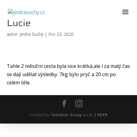
Lucie
autor:
Jindra Suchý
|
Pro 23, 2020
Tahle 2 měsíční cesta byla sice krátká,ale i za malý čas
se dají udělat výsledky. 7kg bylo pryč a 20 cm po
celém těle.
Created by:
Teschner Group s.r.o. |
GDPR