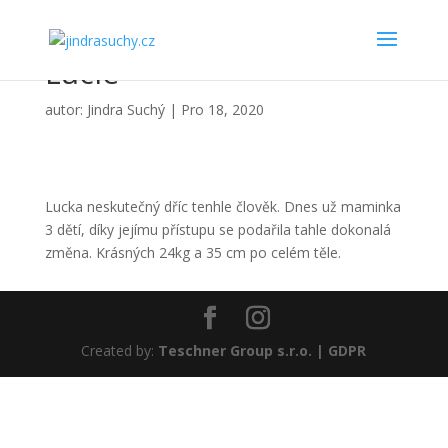
Lucie
autor:
Jindra Suchý
|
Pro 18, 2020
Lucka neskutečný dříc tenhle člověk. Dnes už maminka
3 dětí, díky jejímu přístupu se podařila tahle dokonalá
změna. Krásných 24kg a 35 cm po celém těle.
Created by:
Teschner Group s.r.o. |
GDPR