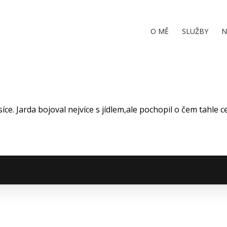
O MĚ
SLUŽBY
N
ce. Jarda bojoval nejvíce s jídlem,ale pochopil o čem tahle ce