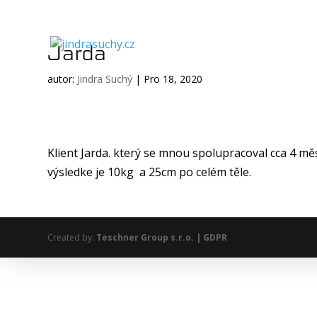
Jarda
autor:
Jindra Suchý
|
Pro 18, 2020
Klient Jarda. který se mnou spolupracoval cca 4 měsí
výsledke je 10kg a 25cm po celém těle.
Created by:
Teschner Group s.r.o. |
GDPR